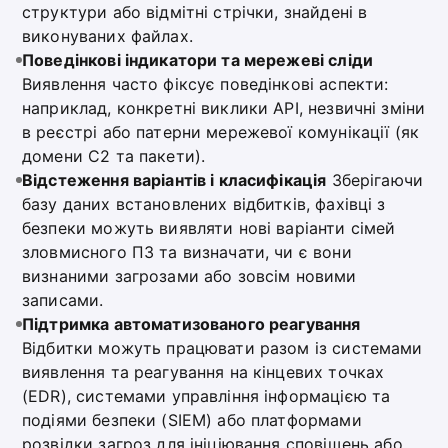
структури або відмітні стрічки, знайдені в
виконуваних файлах.
Поведінкові індикатори та мережеві сліди
Виявлення часто фіксує поведінкові аспекти:
наприклад, конкретні виклики API, незвичні зміни
в реєстрі або патерни мережевої комунікації (як
домени C2 та пакети).
Відстеження варіантів і класифікація
Зберігаючи
базу даних встановлених відбитків, фахівці з
безпеки можуть виявляти нові варіанти сімей
зловмисного ПЗ та визначати, чи є вони
визнаними загрозами або зовсім новими
записами.
Підтримка автоматизованого реагування
Відбитки можуть працювати разом із системами
виявлення та реагування на кінцевих точках
(EDR), системами управління інформацією та
подіями безпеки (SIEM) або платформами
розвідки загроз для ініціювання сповіщень або