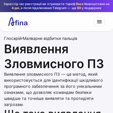
Зараз під час реєстрації ви отримуєте тариф
Base
безкоштовно на
4 дні
, а після підключення Telegram — ще
$9
у подарунок
Глосарій
Малварне відбитки пальців
Виявлення
Зловмисного ПЗ
Виявлення зловмисного ПЗ — це метод, який
використовується для ідентифікації шкідливого
програмного забезпечення за його унікальними
ознаками, що дозволяє командам безпеки
швидше та точніше виявляти та протидіяти
загрозам.