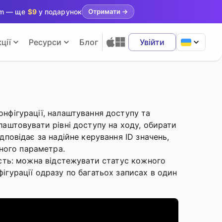
ram — ще
$9
у подарунок
Отримати
→
ції
Ресурси
Блог
Увійти
онфігурації, налаштування доступу та
лаштовувати рівні доступу на ходу, обирати
дповідає за надійне керування ID значень,
ного параметра.
ність: можна відстежувати статус кожного
фігурації одразу по багатьох записах в один