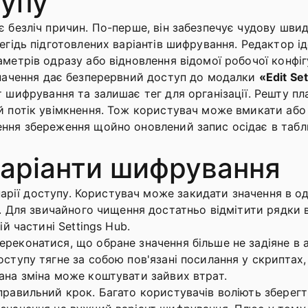
тупу
є безліч причин. По-перше, він забезпечує чудову швид
егідь підготовлених варіантів шифрування. Редактор і
метрів одразу або відновлення відомої робочої конфігур
начення дає безперервний доступ до модалки
«Edit Se
нт шифрування та залишає тег для організації. Решту п
ий потік увімкнення. Тож користувач може вмикати аб
ння збереження щойно оновлений запис осідає в табли
варіанти шифрування
ценарії доступу. Користувач може закидати значення в о
зі. Для звичайного чищення достатньо відмітити рядки 
ій частині Settings Hub.
реконатися, що обране значення більше не задіяне в а
ступу тягне за собою пов'язані посилання у скриптах, 
ана зміна може коштувати зайвих втрат.
правильний крок. Багато користувачів воліють зберегти