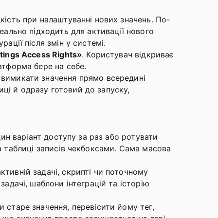
кість при налаштуванні нових значень. По-
деально підходить для активації нового
ації після змін у системі.
ttings Access Rights»
. Користувач відкриває
латформа бере на себе.
о вимикати значення прямо всередині
ці й одразу готовий до запуску,
дин варіант доступу за раз або ротувати
в таблиці записів чекбоксами. Сама масова
ктивній задачі, скрипті чи поточному
задачі, шаблони інтеграцій та історію
 старе значення, перевісити йому тег,