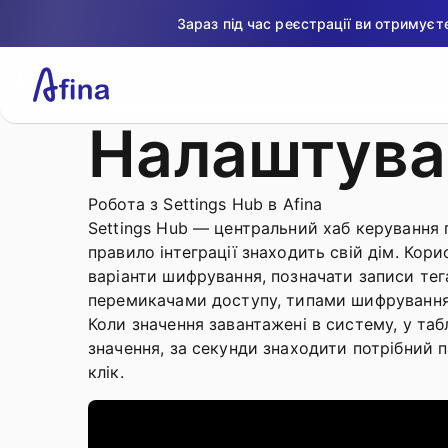
Зараз під час реєстрації ви отримує
Налаштува
Робота з Settings Hub в Afina
Settings Hub — центральний хаб керування п
правило інтеграції знаходить свій дім. Кор
варіанти шифрування, позначати записи тега
перемикачами доступу, типами шифрування,
Коли значення завантажені в систему, у таб
значення, за секунди знаходити потрібний п
клік.