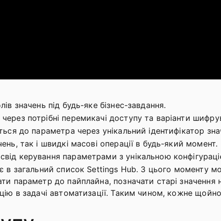
ів значень під будь-яке бізнес-завдання.
через потрібні перемикачі доступу та варіанти шифру
ться до параметра через унікальний ідентифікатор зна
ень, так і швидкі масові операції в будь-який момент.
свід керування параметрами з унікальною конфігураці
є в загальний список Settings Hub. З цього моменту 
ти параметр до пайплайна, позначати старі значення н
цію в задачі автоматизації. Таким чином, кожне щойн