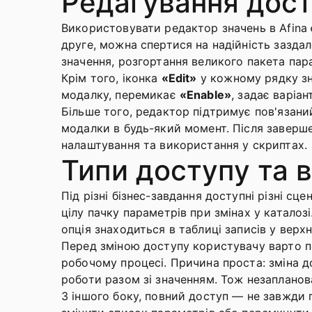
Редагування дос
Використовувати редактор значень в Afina 
друге, можна спертися на надійність заздал
значення, розгортання великого пакета пара
Крім того, іконка
«Edit»
у кожному рядку з
модалку, перемикає
«Enable»
, задає варіа
Більше того, редактор підтримує пов'язан
модалки в будь-який момент. Після заверше
налаштування та використання у скриптах.
Типи доступу та 
Під різні бізнес-завдання доступні різні с
цілу пачку параметрів при змінах у катало
опція знаходиться в таблиці записів у верхн
Перед зміною доступу користувачу варто пе
робочому процесі. Причина проста: зміна до
роботи разом зі значенням. Тож незапланов
З іншого боку, повний доступ — не завжди 