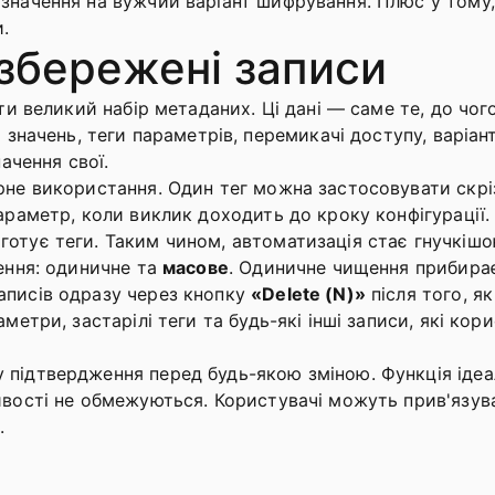
значення на вужчий варіант шифрування. Плюс у тому,
и.
 збережені записи
сти великий набір метаданих. Ці дані — саме те, до чо
D значень, теги параметрів, перемикачі доступу, варіа
начення свої.
рне використання. Один тег можна застосовувати скріз
араметр, коли виклик доходить до кроку конфігурації.
отує теги. Таким чином, автоматизація стає гнучкішо
щення: одиничне та
масове
. Одиничне чищення прибирає
аписів одразу через кнопку
«Delete (N)»
після того, як
метри, застарілі теги та будь-які інші записи, які кор
 підтвердження перед будь-якою зміною. Функція ідеа
ивості не обмежуються. Користувачі можуть прив'язув
.