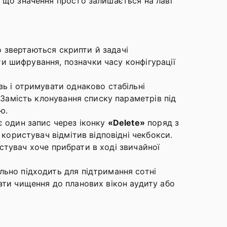
 що значення просто залишається на лаві
го звертаються скрипти й задачі
нти шифрування, позначки часу конфігурації
ь і отримувати однаково стабільні
 Замість клонування списку параметрів під
ю.
 один запис через іконку
«Delete»
поряд з
 користувач відмітив відповідні чекбокси.
истувач хоче прибрати в ході звичайної
льно підходить для підтримання сотні
ати чищення до планових вікон аудиту або