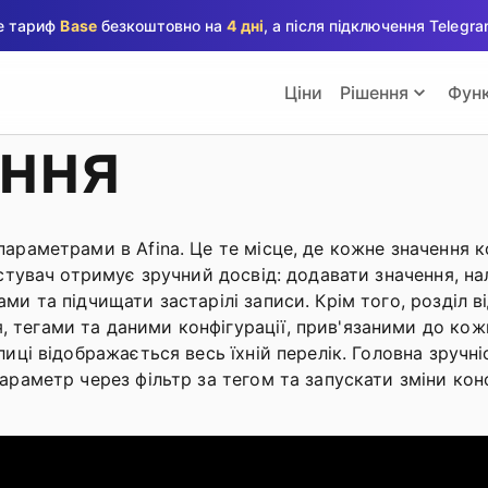
те тариф
Base
безкоштовно на
4 дні
, а після підключення Teleg
Ціни
Рішення
Функ
ння
араметрами в Afina. Це те місце, де кожне значення к
истувач отримує зручний досвід: додавати значення, на
ми та підчищати застарілі записи. Крім того, розділ ві
 тегами та даними конфігурації, прив'язаними до кож
лиці відображається весь їхній перелік. Головна зруч
араметр через фільтр за тегом та запускати зміни кон