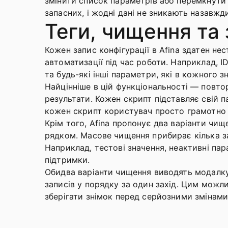
змінити список параметрів або перемкнути 
запасних, і жодні дані не зникають назавжд
Теги, чищення та
Кожен запис конфігурації в Afina здатен не
автоматизації під час роботи. Наприклад, I
та будь-які інші параметри, які в кожного з
Найцінніше в цій функціональності — повто
результати. Кожен скрипт підставляє свій п
кожен скрипт користувач просто грамотно г
Крім того, Afina пропонує два варіанти чи
рядком. Масове чищення прибирає кілька з
Наприклад, тестові значення, неактивні пара
підтримки.
Обидва варіанти чищення виводять модалку
записів у порядку за один захід. Цим можл
зберігати знімок перед серйозними змінами