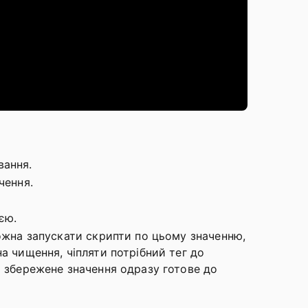
вання.
чення.
єю.
можна запускати скрипти по цьому значенню,
а чищення, чіпляти потрібний тег до
о збережене значення одразу готове до