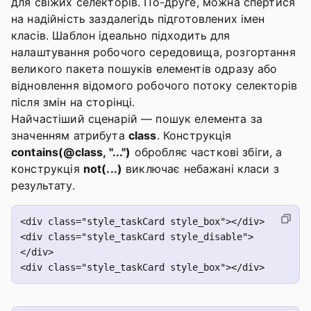
для свіжих селекторів. По-друге, можна спертися
на надійність заздалегідь підготовлених імен
класів. Шаблон ідеально підходить для
налаштування робочого середовища, розгортання
великого пакета пошуків елементів одразу або
відновлення відомого робочого потоку селекторів
після змін на сторінці.
Найчастіший сценарій — пошук елемента за
значенням атрибута
class
. Конструкція
contains(@class, "...")
обробляє часткові збіги, а
конструкція
not(...)
виключає небажані класи з
результату.
<div class="style_taskCard style_box"></div>

<div class="style_taskCard style_disable">
</div>
