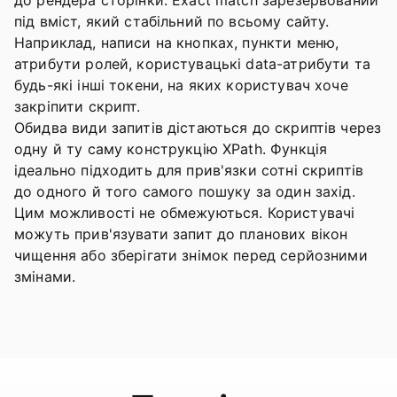
до рендера сторінки. Exact match зарезервований
під вміст, який стабільний по всьому сайту.
Наприклад, написи на кнопках, пункти меню,
атрибути ролей, користувацькі data-атрибути та
будь-які інші токени, на яких користувач хоче
закріпити скрипт.
Обидва види запитів дістаються до скриптів через
одну й ту саму конструкцію XPath. Функція
ідеально підходить для прив'язки сотні скриптів
до одного й того самого пошуку за один захід.
Цим можливості не обмежуються. Користувачі
можуть прив'язувати запит до планових вікон
чищення або зберігати знімок перед серйозними
змінами.