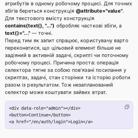
атрибутів в одному робочому процесі. Для точних
збігів береться конструкція
@attribute="value"
.
Для текстового вмісту конструкція
contains(text(), "...")
обробляє часткові збіги, а
text()="..."
— точні.
Перед тим як запит спрацює, користувачу варто
переконатися, що цільовий елемент більше не
задіяний в активній задачі, скрипті чи поточному
робочому процесі. Причина проста: операція
селектора тягне за собою пов'язані посилання у
скриптах, задачі, стан сторінки та історію роботи
разом із результатом. Тож незапланований
селектор може коштувати зайвих втрат.
<div data-role="admin"></div>

<button>Continue</button>
