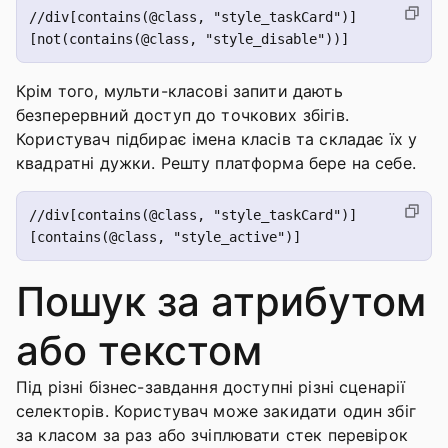
//div[contains(@class, "style_taskCard")]
Крім того, мульти-класові запити дають
безперервний доступ до точкових збігів.
Користувач підбирає імена класів та складає їх у
квадратні дужки. Решту платформа бере на себе.
//div[contains(@class, "style_taskCard")]
Пошук за атрибутом
або текстом
Під різні бізнес-завдання доступні різні сценарії
селекторів. Користувач може закидати один збіг
за класом за раз або зчіплювати стек перевірок