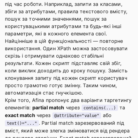
під час роботи. Наприклад, запити за класами,
збіги за атрибутами, правила текстового вмісту,
пошук за точними значеннями, пошук за
користувацькими атрибутами та будь-які інші
параметри, які в кожного елемента свої.
Найцінніше в цій функціональності — повторне
використання. Один XPath можна застосовувати
скрізь і отримувати однаково стабільні
результати. Кожен скрипт підставляє свій збіг,
коли виклик доходить до кроку пошуку. Замість
клонування запиту під кожен скрипт користувач
просто грамотно готує змінну. Таким чином,
автоматизація стає гнучкішою.
Крім того, Afina пропонує два варіанти таргетингу
елементів:
partial match
через
та
contains(...)
exact match
через
або
@attribute="value"
. Partial match зарезервований під
text()="..."
вміст, який може злегка змінюватися від рендера