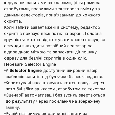
керування запитами за класами, фільтрами за
атрибутами, правилами текстового вмісту та
даними селекторів, прив'язаними до кожного
скрипта.
Коли запити завантажені в систему, редактор
скриптів показує весь потік на екрані. Головна
зручність: можна відстежувати кожен пошук, за
секунди знаходити потрібний селектор за
відповідною міткою та запускати дії пошуку
одразу для безлічі скриптів в один клік.
Переваги Selector Engine
У
Selector Engine
доступний широкий набір
шаблонів запитів під будь-яке бізнес-завдання.
Користувачі налаштовують кожен пошук через
потрібні збіги за класом, атрибутом та текстом.
Сценарії автоматизації без зусиль звертаються
до результату через посилання на збережену
змінну.
Рушій підтримує як одиничні запити за