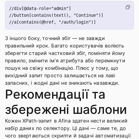
//div[@data-role="admin"]

//button[contains(text(), "Continue")]

З іншого боку, точний збіг — не завжди
правильний крок. Багато користувачів воліють
зберегти старий частковий збіг, поміняти йому
правило, змінити ім'я атрибута або перемкнути
пошук на свіжу комбінацію. Плюс у тому, що
вихідний запит просто залишається на лаві
запасних, і жодні дані не зникають назавжди.
Рекомендації та
збережені шаблони
Кожен XPath-запит в Afina здатен нести великий
набір даних по селектору. Ці дані — саме те, до
чого звертаються скрипти й задачі автоматизації