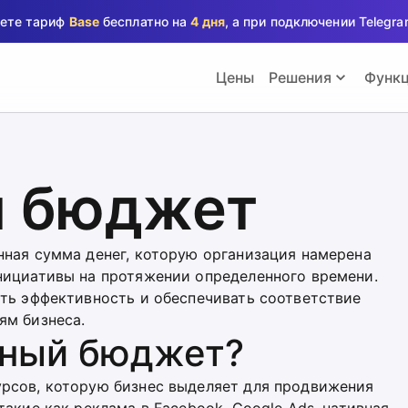
аете тариф
Base
бесплатно на
4 дня
, а при подключении Teleg
Цены
Решения
Функ
й бюджет
нная сумма денег, которую организация намерена
нициативы на протяжении определенного времени.
ать эффективность и обеспечивать соответствие
ям бизнеса.
мный бюджет?
рсов, которую бизнес выделяет для продвижения