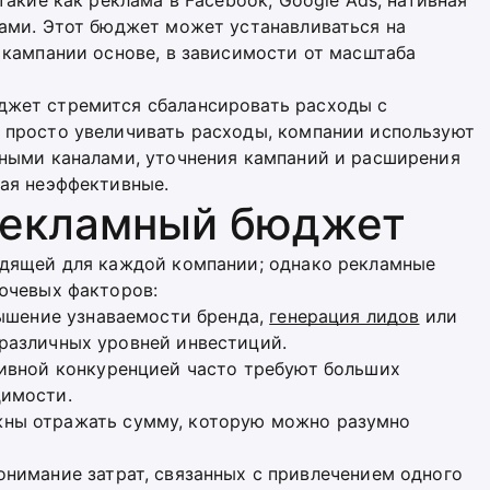
акие как реклама в Facebook, Google Ads, нативная
ами. Этот бюджет может устанавливаться на
 кампании основе, в зависимости от масштаба
жет стремится сбалансировать расходы с
 просто увеличивать расходы, компании используют
ными каналами, уточнения кампаний и расширения
ая неэффективные.
рекламный бюджет
одящей для каждой компании; однако рекламные
ючевых факторов:
вышение узнаваемости бренда,
генерация лидов
или
различных уровней инвестиций.
сивной конкуренцией часто требуют больших
димости.
ны отражать сумму, которую можно разумно
Понимание затрат, связанных с привлечением одного