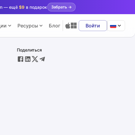
ram — ещё
$9
в подарок
Забрать
→
ции
Ресурсы
Блог
Войти
Поделиться