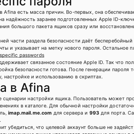
cific пароля
в Afina есть масса причин. Во-первых, она обеспечив
на надёжность заранее подготовленных Apple ID-ключ
ания большого пакета ящиков сразу или восстановле
хней части раздела безопасности даёт бесперебойный 
ты и указывает на метку нового пароля. Остальное п
specific passwords
оддерживает связанное состояние Apple ID. Так что п
тройка безопасности готова. После генерации пароля 
у, настройке и использованию в скриптах.
 в Afina
е сценарии настройки ящика. Пользователь может про
менениях в каталоге. Для обычной настройки достато
оль,
imap.mail.me.com
для сервера и
993
для порта. С
.
т убедиться, что целевой аккаунт больше не задейств