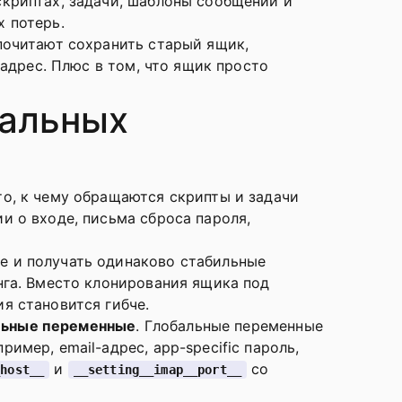
скриптах, задачи, шаблоны сообщений и
 потерь.
почитают сохранить старый ящик,
-адрес. Плюс в том, что ящик просто
бальных
то, к чему обращаются скрипты и задачи
и о входе, письма сброса пароля,
е и получать одинаково стабильные
нга. Вместо клонирования ящика под
я становится гибче.
льные переменные
. Глобальные переменные
мер, email-адрес, app-specific пароль,
и
со
_host__
__setting__imap__port__