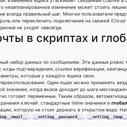
я: изменение ящика утаскивает связанные ссылки в 
то незапланированное изменение может стоить лишних
не всегда правильный шаг. Многие пользователи пред
пароль или переключить подключение на свежий iCloud
данные не уходят навсегда.
чты в скриптах и гло
ный набор данных по сообщениям. Эти данные ровно 
, коды подтверждения, ссылки верификации, квитанци
аметры, которые у каждого ящика свои.
переиспользование. Один ящик можно применять везд
оё значение, когда вызов доходит до шага мессенджи
но готовит переменные. Таким образом, автоматизаци
хранения ключей: стандартные inline-значения и
глоба
ции, которую не стоит держать в открытом виде. Напри
,
,
ing__email__
__setting__password__
__setting__imap_