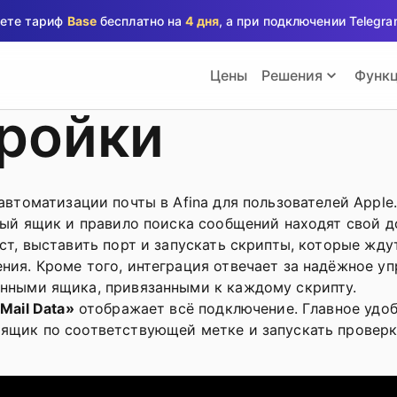
аете тариф
Base
бесплатно на
4 дня
, а при подключении Teleg
Цены
Решения
Функ
тройки
втоматизации почты в Afina для пользователей Apple.
овый ящик и правило поиска сообщений находят свой д
ост, выставить порт и запускать скрипты, которые жд
ия. Кроме того, интеграция отвечает за надёжное упр
анными ящика, привязанными к каждому скрипту.
Mail Data»
отображает всё подключение. Главное удоб
 ящик по соответствующей метке и запускать проверк