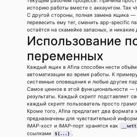
текущем рабочем процессе. Причина проста
историю работы вместе с аккаунтом. Так ч
С другой стороны, полная замена ящика — 
перевесить ему тег, сменить app-specific 
остаётся на скамейке запасных, и никакие 
Использование по
переменных
Каждый ящик в Afina способен нести объём
автоматизации во время работы. К примеру
системные оповещения и любые другие пар
Самое ценное в этой функциональности — 
результаты. Каждый скрипт подставляет св
каждый скрипт пользователь просто грамот
Кроме того, Afina предлагает два формата 
предназначены для чувствительной информа
IMAP-хост и IMAP-порт хранятся как
__sett
ссылками
.
${...}