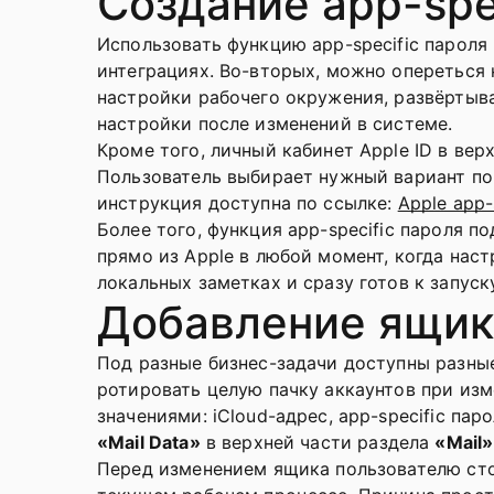
Создание app-spe
Использовать функцию app-specific пароля 
интеграциях. Во-вторых, можно опереться 
настройки рабочего окружения, развёртыв
настройки после изменений в системе.
Кроме того, личный кабинет Apple ID в вер
Пользователь выбирает нужный вариант поч
инструкция доступна по ссылке:
Apple app-
Более того, функция app-specific пароля п
прямо из Apple в любой момент, когда нас
локальных заметках и сразу готов к запуск
Добавление ящика
Под разные бизнес-задачи доступны разны
ротировать целую пачку аккаунтов при из
значениями: iCloud-адрес, app-specific пар
«Mail Data»
в верхней части раздела
«Mail»
Перед изменением ящика пользователю стои