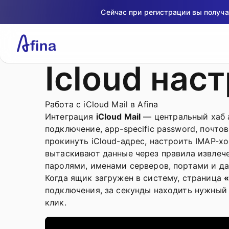
Сейчас при регистрации вы получ
Icloud нас
Работа с iCloud Mail в Afina
Интеграция
iCloud Mail
— центральный хаб а
подключение, app-specific password, почт
прокинуть iCloud-адрес, настроить IMAP-х
вытаскивают данные через правила извлечен
паролями, именами серверов, портами и д
Когда ящик загружен в систему, страница
«
подключения, за секунды находить нужный
клик.