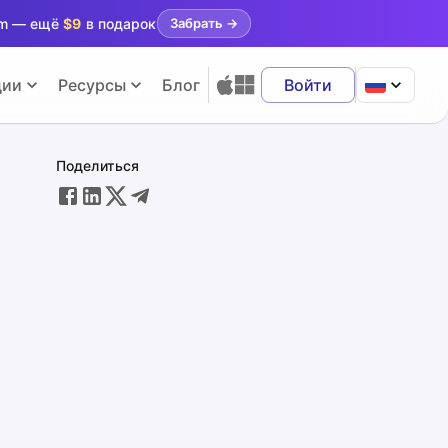
ram — ещё
$9
в подарок
Забрать
→
ции
Ресурсы
Блог
Войти
Поделиться