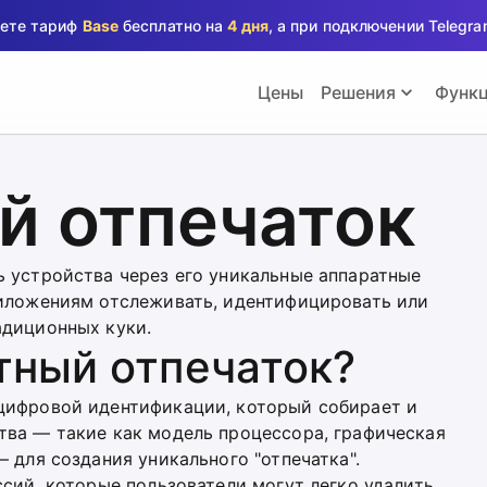
аете тариф
Base
бесплатно на
4 дня
, а при подключении Teleg
Цены
Решения
Функ
й отпечаток
ь устройства через его уникальные аппаратные
риложениям отслеживать, идентифицировать или
адиционных куки.
тный отпечаток?
цифровой идентификации, который собирает и
тва — такие как модель процессора, графическая
 для создания уникального "отпечатка".
сий, которые пользователи могут легко удалить,