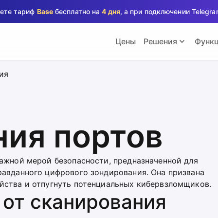
аете тариф
Base
бесплатно на
4 дня
, а при подключении Teleg
Цены
Решения
Функ
ия
ния портов
важной мерой безопасности, предназначенной для
равданного цифрового зондирования. Она призвана
йства и отпугнуть потенциальных кибервзломщиков.
 от сканирования