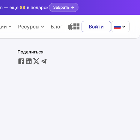
ram — ещё
$9
в подарок
Забрать
→
ции
Ресурсы
Блог
Войти
Поделиться