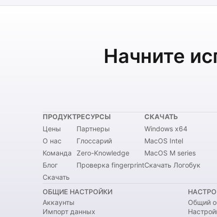
Начните ис
ПРОДУКТ
РЕСУРСЫ
СКАЧАТЬ
Цены
Партнеры
Windows x64
О нас
Глоссарий
MacOS Intel
Команда
Zero-Knowledge
MacOS M series
Блог
Проверка fingerprint
Скачать Логобук
Скачать
ОБЩИЕ НАСТРОЙКИ
НАСТРО
Аккаунты
Общий о
Импорт данных
Настрой