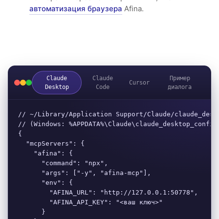
автоматизация браузера
Afina.
Claude
Claude
Пример
Cursor
Desktop
Code
диалога
// ~/Library/Application Support/Claude/claude_deskt
// (Windows: %APPDATA%\Claude\claude_desktop_config.
{

  "mcpServers": {

    "afina": {

      "command": "npx",

      "args": ["-y", "afina-mcp"],

      "env": {

        "AFINA_URL": "http://127.0.0.1:50778",

        "AFINA_API_KEY": "<ваш ключ>"

      }
