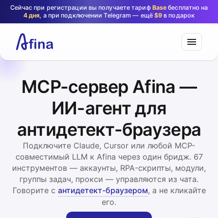
Сейчас при регистрации вы получаете тариф
Base
бесплатно на
4 дня
, а при подключении Telegram — ещё
$9
в подарок
MCP-сервер Afina —
ИИ-агент для
антидетект-браузера
Подключите Claude, Cursor или любой MCP-
совместимый LLM к Afina через один бридж. 67
инструментов — аккаунты, RPA-скрипты, модули,
группы задач, прокси — управляются из чата.
Говорите с
антидетект-браузером
, а не кликайте
его.