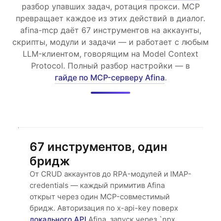
разбор упавших задач, ротация прокси. MCP
превращает каждое из этих действий в диалог.
afina-mcp даёт 67 инструментов на аккаунты,
скрипты, модули и задачи — и работает с любым
LLM-клиентом, говорящим на Model Context
Protocol. Полный разбор настройки — в
гайде по MCP-серверу Afina
.
67 инструментов, один
бридж
От CRUD аккаунтов до RPA-модулей и IMAP-
credentials — каждый примитив Afina
открыт через один MCP-совместимый
бридж. Авторизация по x-api-key поверх
локального API
Afina, запуск через `npx