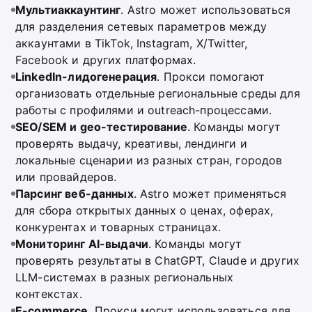
Мультиаккаунтинг
. Astro может использоваться
для разделения сетевых параметров между
аккаунтами в TikTok, Instagram, X/Twitter,
Facebook и других платформах.
LinkedIn-лидогенерация
. Прокси помогают
организовать отдельные региональные среды для
работы с профилями и outreach-процессами.
SEO/SEM и geo-тестирование
. Команды могут
проверять выдачу, креативы, лендинги и
локальные сценарии из разных стран, городов
или провайдеров.
Парсинг веб-данных
. Astro может применяться
для сбора открытых данных о ценах, оферах,
конкурентах и товарных страницах.
Мониторинг AI-выдачи
. Команды могут
проверять результаты в ChatGPT, Claude и других
LLM-системах в разных региональных
контекстах.
E-commerce
. Прокси могут использоваться для