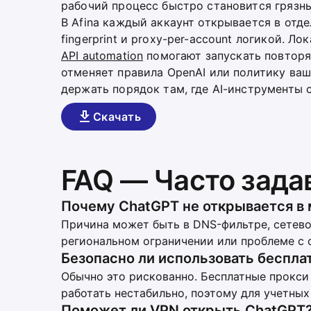
рабочий процесс быстро становится грязн
В Afina каждый аккаунт открывается в отд
fingerprint и proxy-per-account логикой. Л
API automation
помогают запускать повторя
отменяет правила OpenAI или политику ваш
держать порядок там, где AI-инструменты 
Скачать
FAQ — Часто зад
Почему ChatGPT не открывается в 
Причина может быть в DNS-фильтре, сетево
региональном ограничении или проблеме с 
Безопасно ли использовать беспла
Обычно это рискованно. Бесплатные прокси
работать нестабильно, поэтому для учетны
Поможет ли VPN открыть ChatGPT