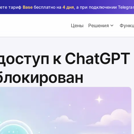
аете тариф
Base
бесплатно на
4 дня
, а при подключении Teleg
Цены
Решения
Функ
доступ к ChatGPT
аблокирован