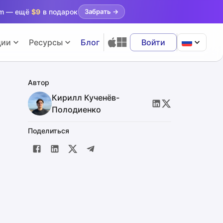
ram — ещё
$9
в подарок
Забрать
→
ции
Ресурсы
Блог
Войти
Автор
Кирилл Кученёв-
Полодиенко
Поделиться