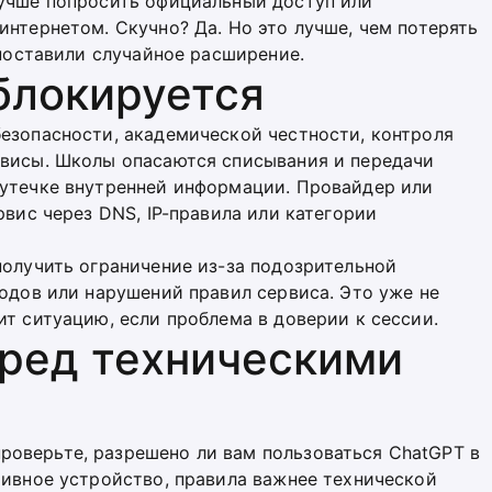
лучше попросить официальный доступ или
интернетом. Скучно? Да. Но это лучше, чем потерять
 поставили случайное расширение.
блокируется
езопасности, академической честности, контроля
рвисы. Школы опасаются списывания и передачи
 утечке внутренней информации. Провайдер или
рвис через DNS, IP-правила или категории
получить ограничение из-за подозрительной
ходов или нарушений правил сервиса. Это уже не
ит ситуацию, если проблема в доверии к сессии.
еред техническими
оверьте, разрешено ли вам пользоваться ChatGPT в
тивное устройство, правила важнее технической