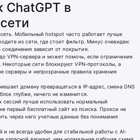
к ChatGPT в
 сети
сеть. Мобильный hotspot часто работает лучше
одите из сети, где стоит фильтр. Минус очевиден:
 соединения зависит от покрытия.
 до VPN-сервера и может помочь, если ограничение
ии. Некоторые сети блокируют VPN-протоколы, а
е серверы и непрозрачные правила хранения
 мешает домену превращаться в IP-адрес, смена DNS
лок глубже, ничего не изменится.
х сессий лучше использовать нормальный
не первый бесплатный сайт из поиска. Прокси не
ить через него учетные данные без понимания
 и не всегда удобен для стабильной работы с AI-
ее запасной вариант, чем нормальная рабочая схема.