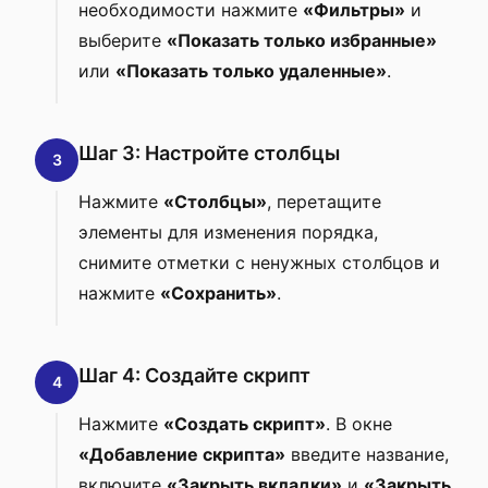
необходимости нажмите
«Фильтры»
и
выберите
«Показать только избранные»
или
«Показать только удаленные»
.
Шаг 3: Настройте столбцы
3
Нажмите
«Столбцы»
, перетащите
элементы для изменения порядка,
снимите отметки с ненужных столбцов и
нажмите
«Сохранить»
.
Шаг 4: Создайте скрипт
4
Нажмите
«Создать скрипт»
. В окне
«Добавление скрипта»
введите название,
включите
«Закрыть вкладки»
и
«Закрыть