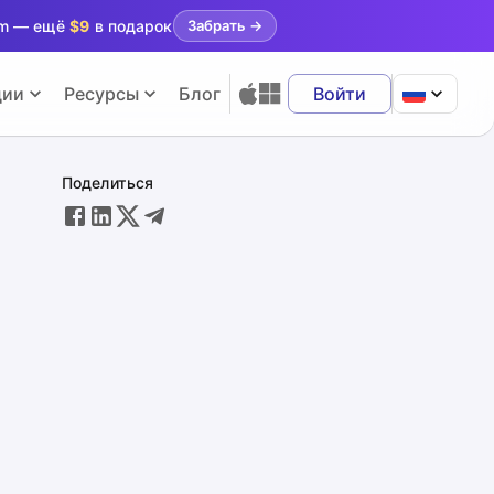
ram — ещё
$9
в подарок
Забрать
→
ции
Ресурсы
Блог
Войти
Поделиться