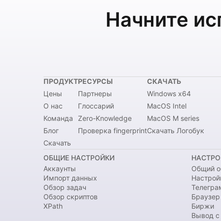
Начните ис
ПРОДУКТ
РЕСУРСЫ
СКАЧАТЬ
Цены
Партнеры
Windows x64
О нас
Глоссарий
MacOS Intel
Команда
Zero-Knowledge
MacOS M series
Блог
Проверка fingerprint
Скачать Логобук
Скачать
ОБЩИЕ НАСТРОЙКИ
НАСТРО
Аккаунты
Общий о
Импорт данных
Настрой
Обзор задач
Телегра
Обзор скриптов
Браузер
XPath
Биржи
Вывод с