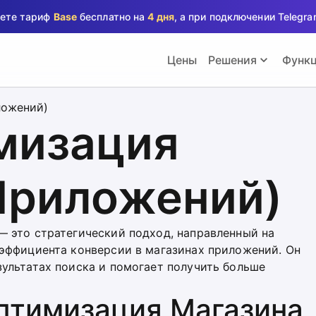
аете тариф
Base
бесплатно на
4 дня
, а при подключении Teleg
Цены
Решения
Функ
ложений)
мизация
Приложений)
 это стратегический подход, направленный на
эффициента конверсии в магазинах приложений. Он
ультатах поиска и помогает получить больше
Оптимизация Магазина