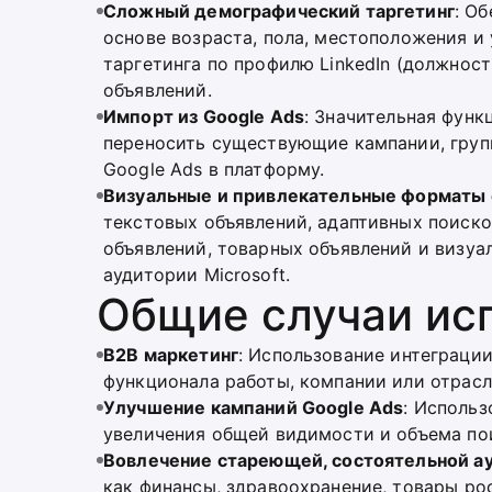
Сложный демографический таргетинг
: О
основе возраста, пола, местоположения 
таргетинга по профилю LinkedIn (должнос
объявлений.
Импорт из Google Ads
: Значительная фун
переносить существующие кампании, групп
Google Ads в платформу.
Визуальные и привлекательные форматы
текстовых объявлений, адаптивных поиск
объявлений, товарных объявлений и визуа
аудитории Microsoft.
Общие случаи ис
B2B маркетинг
: Использование интеграции
функционала работы, компании или отрасл
Улучшение кампаний Google Ads
: Использ
увеличения общей видимости и объема пои
Вовлечение стареющей, состоятельной а
как финансы, здравоохранение, товары р