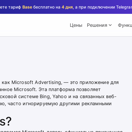
аете тариф
Base
бесплатно на
4 дня
, а при подключении Teleg
Цены
Решения
Функ
 как Microsoft Advertising, — это приложение для
анное Microsoft. Эта платформа позволяет
ковой системе Bing, Yahoo и на связанных веб-
рию, часто игнорируемую другими рекламными
s?