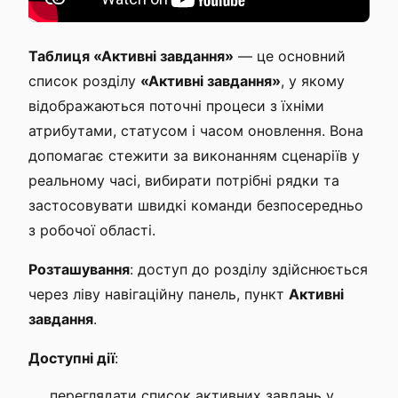
Таблиця «Активні завдання»
— це основний
список розділу
«Активні завдання»
, у якому
відображаються поточні процеси з їхніми
атрибутами, статусом і часом оновлення. Вона
допомагає стежити за виконанням сценаріїв у
реальному часі, вибирати потрібні рядки та
застосовувати швидкі команди безпосередньо
з робочої області.
Розташування
: доступ до розділу здійснюється
через ліву навігаційну панель, пункт
Активні
завдання
.
Доступні дії
:
переглядати список активних завдань у