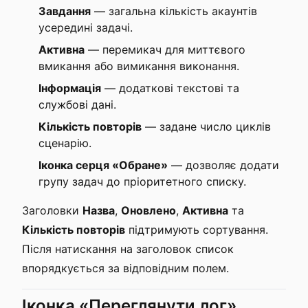
Завдання
— загальна кількість акаунтів
усередині задачі.
Активна
— перемикач для миттєвого
вмикання або вимикання виконання.
Інформація
— додаткові текстові та
службові дані.
Кількість повторів
— задане число циклів
сценарію.
Іконка серця «Обране»
— дозволяє додати
групу задач до пріоритетного списку.
Заголовки
Назва
,
Оновлено
,
Активна
та
Кількість повторів
підтримують сортування.
Після натискання на заголовок список
впорядкується за відповідним полем.
Іконка «Переглянути лог»