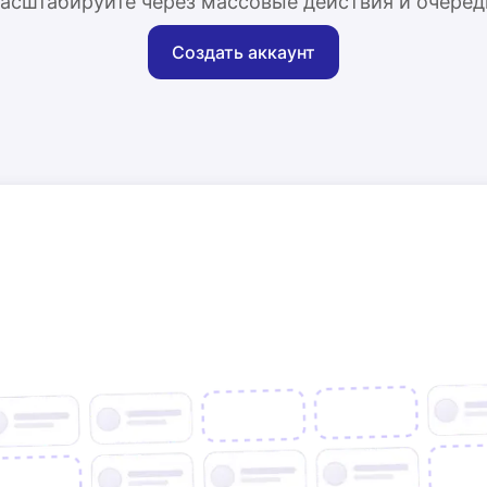
асштабируйте через массовые действия и очеред
Создать аккаунт