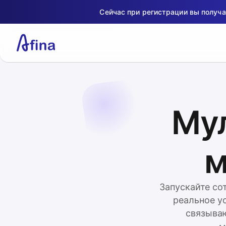
Сейчас при регистрации вы получ
Мул
м
Запускайте со
реальное ус
связыва