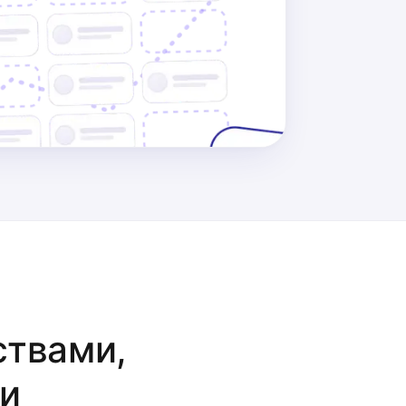
ствами,
ми