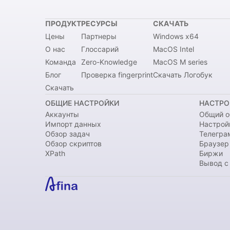
ПРОДУКТ
РЕСУРСЫ
СКАЧАТЬ
Цены
Партнеры
Windows x64
О нас
Глоссарий
MacOS Intel
Команда
Zero-Knowledge
MacOS M series
Блог
Проверка fingerprint
Скачать Логобук
Скачать
ОБЩИЕ НАСТРОЙКИ
НАСТРО
Аккаунты
Общий о
Импорт данных
Настрой
Обзор задач
Телегра
Обзор скриптов
Браузер
XPath
Биржи
Вывод с