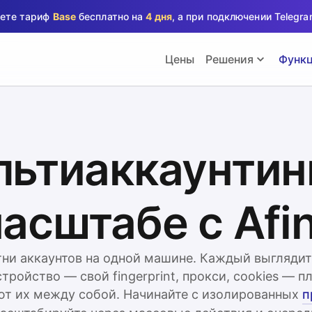
аете тариф
Base
бесплатно на
4 дня
, а при подключении Teleg
Цены
Решения
Функ
ьтиаккаунтин
асштабе с Afi
тни аккаунтов на одной машине. Каждый выглядит
тройство — свой fingerprint, прокси, cookies — 
ют их между собой. Начинайте с изолированных
п