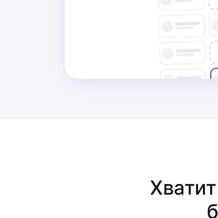
Хватит
б