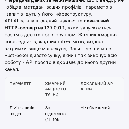
обіцяв, метадані ваших профілів і параметрів
запитів ідуть у його інфраструктуру.
API Afina влаштований інакше: це
локальний
HTTP-сервер на 127.0.0.1
, який запускається
разом з десктоп-застосунком. Жодних хмарних
посередників, жодних rate-лімітів, жодної
затримки вище мілісекунд. Запит іде прямо в
Rust-бекенд застосунку, який і так виконує всю
роботу - API просто відкриває до нього другий
канал.
ПАРАМЕТР
ХМАРНИЙ
ЛОКАЛЬНИЙ API
API (OCTO
AFINA
ТА ІН.)
Ліміт запитів
За
Не обмежений
на день
підпискою
(1k-10k)