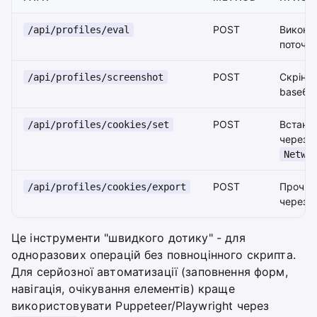
POST
Виконат
/api/profiles/eval
поточні
POST
Скріншо
/api/profiles/screenshot
base64
POST
Встанов
/api/profiles/cookies/set
через 
Netwo
POST
Прочита
/api/profiles/cookies/export
через 
Це інструменти "швидкого дотику" - для
одноразових операцій без повноцінного скрипта.
Для серйозної автоматизації (заповнення форм,
навігація, очікування елементів) краще
використовувати Puppeteer/Playwright через