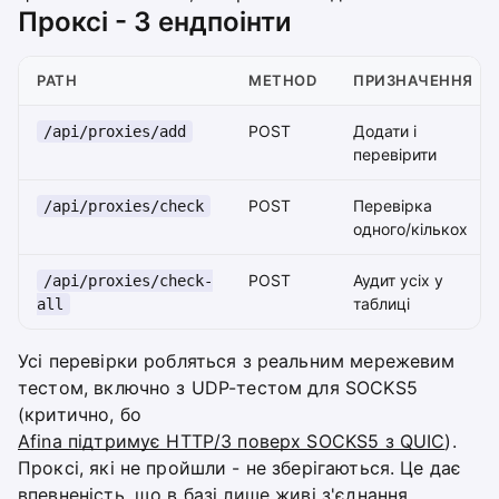
Проксі - 3 ендпоінти
PATH
METHOD
ПРИЗНАЧЕННЯ
POST
Додати і
/api/proxies/add
перевірити
POST
Перевірка
/api/proxies/check
одного/кількох
POST
Аудит усіх у
/api/proxies/check-
таблиці
all
Усі перевірки робляться з реальним мережевим
тестом, включно з UDP-тестом для SOCKS5
(критично, бо
Afina підтримує HTTP/3 поверх SOCKS5 з QUIC
).
Проксі, які не пройшли - не зберігаються. Це дає
впевненість, що в базі лише живі з'єднання.