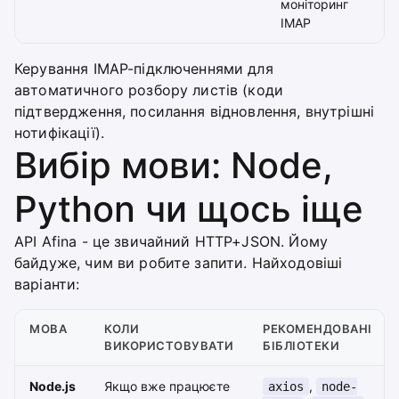
моніторинг
IMAP
Керування IMAP-підключеннями для
автоматичного розбору листів (коди
підтвердження, посилання відновлення, внутрішні
нотифікації).
Вибір мови: Node,
Python чи щось іще
API Afina - це звичайний HTTP+JSON. Йому
байдуже, чим ви робите запити. Найходовіші
варіанти:
МОВА
КОЛИ
РЕКОМЕНДОВАНІ
ВИКОРИСТОВУВАТИ
БІБЛІОТЕКИ
Node.js
Якщо вже працюєте
,
axios
node-