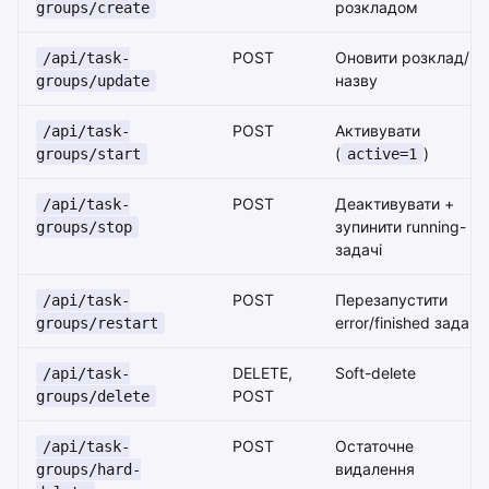
розкладом
groups/create
POST
Оновити розклад/
/api/task-
назву
groups/update
POST
Активувати
/api/task-
(
)
groups/start
active=1
POST
Деактивувати +
/api/task-
зупинити running-
groups/stop
задачі
POST
Перезапустити
/api/task-
error/finished задачі
groups/restart
DELETE,
Soft-delete
/api/task-
POST
groups/delete
POST
Остаточне
/api/task-
видалення
groups/hard-