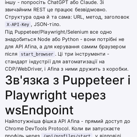
іншу - попросіть ChatGPT або Claude. Зі
звичайним REST це працює безвідмовно.
Структура одна й та сама: URL, метод, заголовок
, JSON-тіло.
X-API-Key
Під Puppeteer/Playwright/Selenium все одно
знадобиться Node або Python - вони потрібні не
для API Afina, а для керування самим браузером
після
. Ці три інструменти -
start_browser
стандарт індустрії для автоматизації на
CDP/WebDriver, і Afina з ними дружить з коробки.
Зв'язка з Puppeteer і
Playwright через
wsEndpoint
Найпотужніша фішка API Afina - прямий доступ до
Chrome DevTools Protocol. Коли ви запускаєте
профіль через
, у відповіді
/api/profiles/start