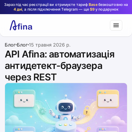
Зараз під час реєстрації ви отримуєте тариф
Base
безкоштовно на
4 дні
, а після підключення Telegram — ще
$9
у подарунок
Блог
Блог
15 травня 2026 р.
API Afina: автоматизація
антидетект-браузера
через REST