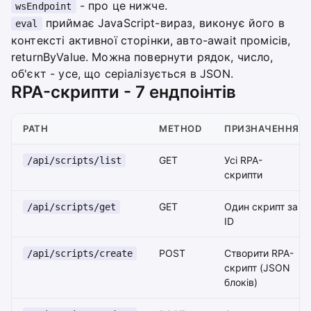
- про це нижче.
wsEndpoint
приймає JavaScript-вираз, виконує його в
eval
контексті активної сторінки, авто-await промісів,
returnByValue. Можна повернути рядок, число,
об'єкт - усе, що серіалізується в JSON.
RPA-скрипти - 7 ендпоінтів
PATH
METHOD
ПРИЗНАЧЕННЯ
GET
Усі RPA-
/api/scripts/list
скрипти
GET
Один скрипт за
/api/scripts/get
ID
POST
Створити RPA-
/api/scripts/create
скрипт (JSON
блоків)