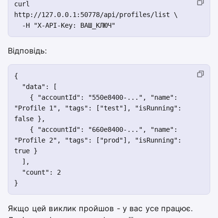
curl 
http://127.0.0.1:50778/api/profiles/list \

Відповідь:
{

  "data": [

    { "accountId": "550e8400-...", "name": 
"Profile 1", "tags": ["test"], "isRunning": 
false },

    { "accountId": "660e8400-...", "name": 
"Profile 2", "tags": ["prod"], "isRunning": 
true }

  ],

  "count": 2

Якщо цей виклик пройшов - у вас усе працює.