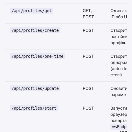
GET,
Один акау
/api/profiles/get
POST
ID або UUI
POST
Створити
/api/profiles/create
постійний
профіль
POST
Створити
/api/profiles/one-time
одноразов
(auto-dele
стопі)
POST
Оновити
/api/profiles/update
параметр
POST
Запустити
/api/profiles/start
браузер -
повертає
wsEndpoi