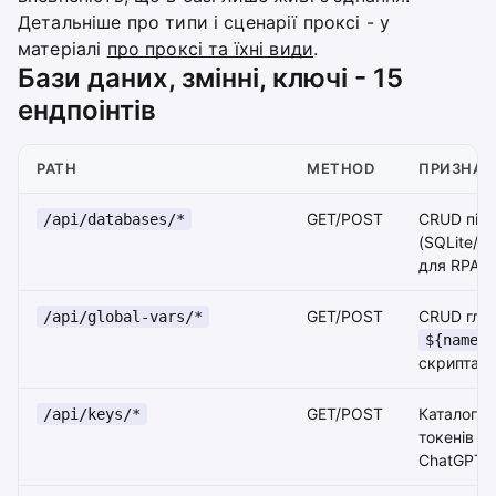
Детальніше про типи і сценарії проксі - у
матеріалі
про проксі та їхні види
.
Бази даних, змінні, ключі - 15
ендпоінтів
PATH
METHOD
ПРИЗНАЧ
GET/POST
CRUD під
/api/databases/*
(SQLite/M
для RPA-б
GET/POST
CRUD глоб
/api/global-vars/*
${name}
скриптах
GET/POST
Каталог кл
/api/keys/*
токенів (O
ChatGPT)