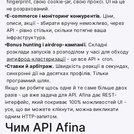
fingerprint, свою cookie-jar, свою проксі. UI на це
не розрахований.
E-commerce і моніторинг конкурентів.
Ціни,
описи, акції - збирати вручну неможливо, через
API - рівно стільки, скільки потягне ваша
інфраструктура.
Bonus hunting і airdrop-кампанії.
Складні
розклади запусків з розподілом у часі для обходу
антифрод-кластеризації
- це все API + cron.
Ставки й арбітраж.
Швидкість реакції в секундах,
синхронні дії на десятках профілів. Тільки
програмний шлях.
Якщо ви робите щось одне й те саме більше двох
разів - це вже задача для API. Afina дає REST-
інтерфейс, який покриває 100% можливостей UI -
усе, що ви можете клікнути, можна викликати
одним HTTP-запитом.
Чим API Afina