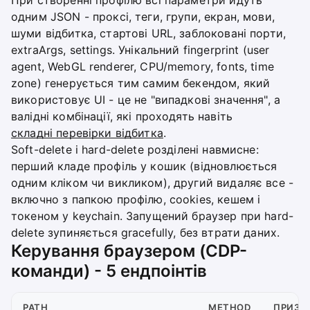
одним JSON - проксі, теги, групи, екран, мови,
шуми відбитка, стартові URL, заблоковані порти,
extraArgs, settings. Унікальний fingerprint (user
agent, WebGL renderer, CPU/memory, fonts, time
zone) генерується тим самим бекендом, який
використовує UI - це не "випадкові значення", а
валідні комбінації, які проходять навіть
складні перевірки відбитка
.
Soft-delete і hard-delete розділені навмисне:
перший кладе профіль у кошик (відновлюється
одним кліком чи викликом), другий видаляє все -
включно з папкою профілю, cookies, кешем і
токеном у keychain. Запущений браузер при hard-
delete зупиняється gracefully, без втрати даних.
Керування браузером (CDP-
команди) - 5 ендпоінтів
PATH
METHOD
ПРИЗН