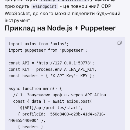
приходить
- це повноцінний CDP
wsEndpoint
WebSocket, до якого можна підчепити будь-який
інструмент.
Приклад на Node.js + Puppeteer
import axios from 'axios';

import puppeteer from 'puppeteer';

const API = 'http://127.0.0.1:50778';

const KEY = process.env.AFINA_API_KEY;

const headers = { 'X-API-Key': KEY };

async function main() {

  // 1. Запускаємо профіль через API Afina

  const { data } = await axios.post(

    `${API}/api/profiles/start`,

    { profileId: '550e8400-e29b-41d4-a716-
446655440000' },

    { headers }
