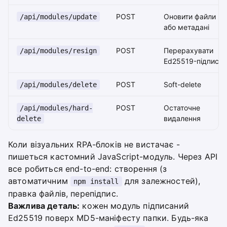
POST
Оновити файли
/api/modules/update
або метадані
POST
Перерахувати
/api/modules/resign
Ed25519-підпис
POST
Soft-delete
/api/modules/delete
POST
Остаточне
/api/modules/hard-
видалення
delete
Коли візуальних RPA-блоків не вистачає -
пишеться кастомний JavaScript-модуль. Через API
все робиться end-to-end: створення (з
автоматичним
для залежностей),
npm install
правка файлів, перепідпис.
Важлива деталь:
кожен модуль підписаний
Ed25519 поверх MD5-маніфесту папки. Будь-яка