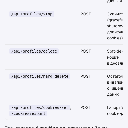
для CDP
POST
Зупинити
/api/profiles/stop
(graceful
shutdown 
дописува
cookies)
POST
Soft-delete
/api/profiles/delete
кошик,
відновлюв
POST
Остаточне
/api/profiles/hard-delete
видалення
очищення
даних
,
POST
Імпорт/ек
/api/profiles/cookies/set
cookie-jar
/cookies/export
При створенні профілю всі параметри йдуть