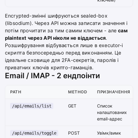
Encrypted-змінні шифруються sealed-box
(libsodium). Через API можна записати значення і
потім прочитати за тим самим ключем - але
сам
plaintext через API ніколи не віддається
.
Розшифрування відбувається лише в executor-і
скрипта безпосередньо перед виконанням. Це
ідеальне сховище для 2FA-секретів, паролів і
приватних ключів крипто-гаманців.
Email / IMAP - 2 ендпоінти
PATH
METHOD
ПРИЗНАЧЕННЯ
GET
Список
/api/emails/list
налаштованих
email-адрес
POST
Увімк/вимк
/api/emails/toggle