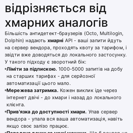
відрізняється від
хмарних аналогів
Більшість антидетект-браузерів (Octo, Multilogin,
Dolphin) надають
хмарні
API - ваші запити йдуть
на сервер вендора, проходять квоту за тарифом, і
звідти вже доводяться до локального застосунку.
У такого підходу є зворотний бік:
Ліміти за підпискою.
1000-5000 запитів на добу
на старших тарифах - для серйозної
автоматизації цього мало.
Мережева затримка.
Кожен виклик іде через
інтернет двічі - до хмари і назад до локального
клієнта.
Прив'язка до доступності хмари.
Упав сервер
вендора - упала вся ваша автоматизація, навіть
якщо своє залізо працює.
Передача даних за межі машини.
Що б вендор не