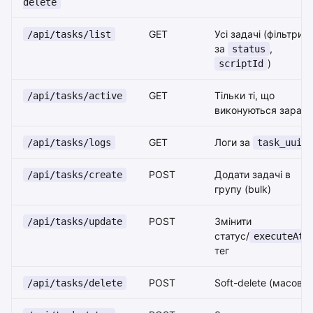
delete
GET
Усі задачі (фільтри
/api/tasks/list
за
,
status
)
scriptId
GET
Тільки ті, що
/api/tasks/active
виконуються зараз
GET
Логи за
/api/tasks/logs
task_uuid
POST
Додати задачі в
/api/tasks/create
групу (bulk)
POST
Змінити
/api/tasks/update
статус/
/
executeAt
тег
POST
Soft-delete (масово)
/api/tasks/delete