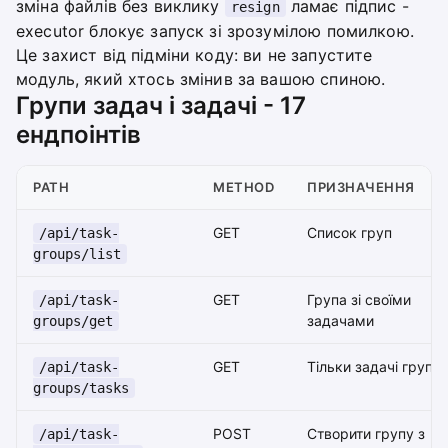
зміна файлів без виклику
ламає підпис -
resign
executor блокує запуск зі зрозумілою помилкою.
Це захист від підміни коду: ви не запустите
модуль, який хтось змінив за вашою спиною.
Групи задач і задачі - 17
ендпоінтів
PATH
METHOD
ПРИЗНАЧЕННЯ
GET
Список груп
/api/task-
groups/list
GET
Група зі своїми
/api/task-
задачами
groups/get
GET
Тільки задачі групи
/api/task-
groups/tasks
POST
Створити групу з
/api/task-