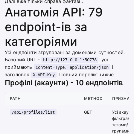
Далі вже тільки справа фантазії.
Анатомія API: 79
endpoint-ів за
категоріями
Усі ендпоінти згруповані за доменами сутностей.
Базовий URL -
, усі
http://127.0.0.1:50778
приймають
і
Content-Type: application/json
заголовок
. Повний перелік нижче.
X-API-Key
Профілі (акаунти) - 10 ендпоінтів
PATH
METHOD
ПРИЗНАЧ
GET
Усі акаунт
/api/profiles/list
фільтрами
тегами/
групами