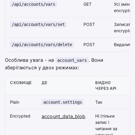
GET
Усі змінні
/api/accounts/vars
encrypted
POST
Записати (
/api/accounts/vars/set
encrypted
POST
Видалити
/api/accounts/vars/delete
Особлива увага - на
. Вони
account_vars
зберігаються у двох режимах:
СХОВИЩЕ
ДЕ
ВИДНО
ЧЕРЕЗ API
Plain
Так
account.settings
Encrypted
account_data_blob
Ні (тільки
запис і
читання за
ключем)