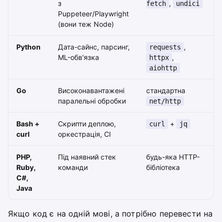
з
,
fetch
undici
Puppeteer/Playwright
(вони теж Node)
Python
Дата-сайнс, парсинг,
,
requests
ML-обв'язка
,
httpx
aiohttp
Go
Високонавантажені
стандартна
паралельні обробки
net/http
Bash +
Скрипти деплою,
+
curl
jq
curl
оркестрація, CI
PHP,
Під наявний стек
будь-яка HTTP-
Ruby,
команди
бібліотека
C#,
Java
Якщо код є на одній мові, а потрібно перевести на