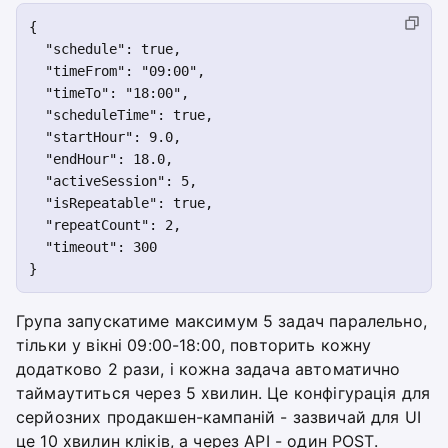
{

  "schedule": true,

  "timeFrom": "09:00",

  "timeTo": "18:00",

  "scheduleTime": true,

  "startHour": 9.0,

  "endHour": 18.0,

  "activeSession": 5,

  "isRepeatable": true,

  "repeatCount": 2,

  "timeout": 300

Група запускатиме максимум 5 задач паралельно,
тільки у вікні 09:00-18:00, повторить кожну
додатково 2 рази, і кожна задача автоматично
таймаутиться через 5 хвилин. Це конфігурація для
серйозних продакшен-кампаній - зазвичай для UI
це 10 хвилин кліків, а через API - один POST.