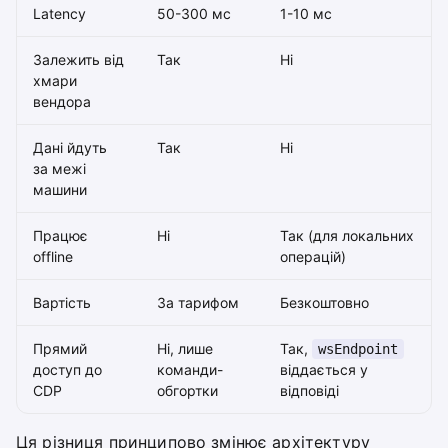
Latency
50-300 мс
1-10 мс
Залежить від
Так
Ні
хмари
вендора
Дані йдуть
Так
Ні
за межі
машини
Працює
Ні
Так (для локальних
offline
операцій)
Вартість
За тарифом
Безкоштовно
Прямий
Ні, лише
Так,
wsEndpoint
доступ до
команди-
віддається у
CDP
обгортки
відповіді
Ця різниця принципово змінює архітектуру