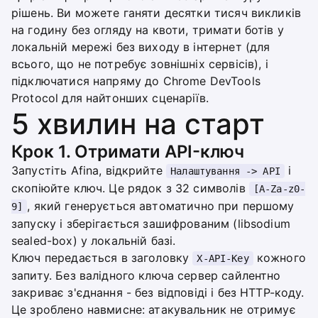
рішень. Ви можете ганяти десятки тисяч викликів
на годину без огляду на квоти, тримати ботів у
локальній мережі без виходу в інтернет (для
всього, що не потребує зовнішніх сервісів), і
підключатися напряму до Chrome DevTools
Protocol для найтонших сценаріїв.
5 хвилин на старт
Крок 1. Отримати API-ключ
Запустіть Afina, відкрийте
і
Налаштування -> API
скопіюйте ключ. Це рядок з 32 символів
[A-Za-z0-
, який генерується автоматично при першому
9]
запуску і зберігається зашифрованим (libsodium
sealed-box) у локальній базі.
Ключ передається в заголовку
кожного
X-API-Key
запиту. Без валідного ключа сервер сайлентно
закриває з'єднання - без відповіді і без HTTP-коду.
Це зроблено навмисне: атакувальник не отримує