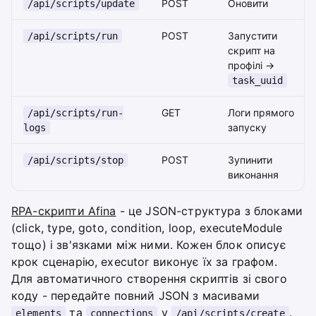
POST
Оновити
/api/scripts/update
POST
Запустити
/api/scripts/run
скрипт на
профілі ->
task_uuid
GET
Логи прямого
/api/scripts/run-
запуску
logs
POST
Зупинити
/api/scripts/stop
виконання
RPA-скрипти Afina
- це JSON-структура з блоками
(click, type, goto, condition, loop, executeModule
тощо) і зв'язками між ними. Кожен блок описує
крок сценарію, executor виконує їх за графом.
Для автоматичного створення скриптів зі свого
коду - передайте повний JSON з масивами
та
у
.
elements
connections
/api/scripts/create