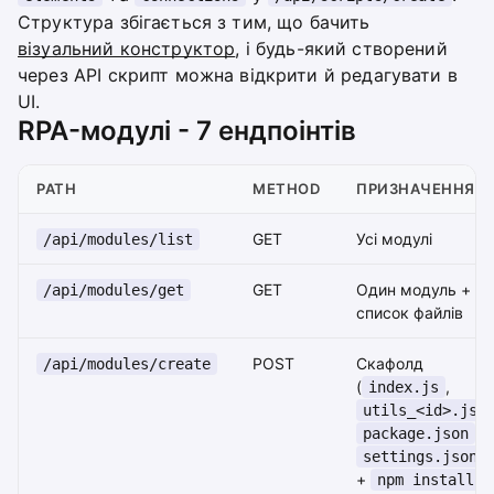
Структура збігається з тим, що бачить
візуальний конструктор
, і будь-який створений
через API скрипт можна відкрити й редагувати в
UI.
RPA-модулі - 7 ендпоінтів
PATH
METHOD
ПРИЗНАЧЕННЯ
GET
Усі модулі
/api/modules/list
GET
Один модуль +
/api/modules/get
список файлів
POST
Скафолд
/api/modules/create
(
,
index.js
,
utils_<id>.js
,
package.json
)
settings.json
+
npm install