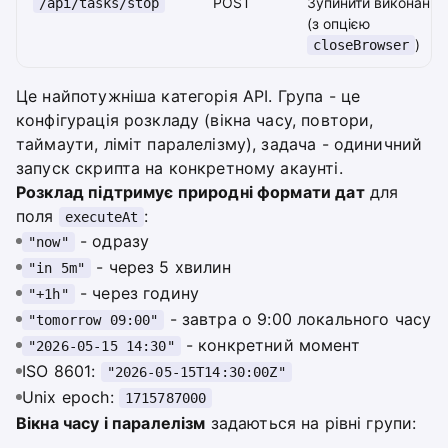
POST
Зупинити виконання
/api/tasks/stop
(з опцією
)
closeBrowser
Це найпотужніша категорія API. Група - це
конфігурація розкладу (вікна часу, повтори,
таймаути, ліміт паралелізму), задача - одиничний
запуск скрипта на конкретному акаунті.
Розклад підтримує природні формати дат
для
поля
:
executeAt
- одразу
"now"
- через 5 хвилин
"in 5m"
- через годину
"+1h"
- завтра о 9:00 локального часу
"tomorrow 09:00"
- конкретний момент
"2026-05-15 14:30"
ISO 8601:
"2026-05-15T14:30:00Z"
Unix epoch:
1715787000
Вікна часу і паралелізм
задаються на рівні групи: