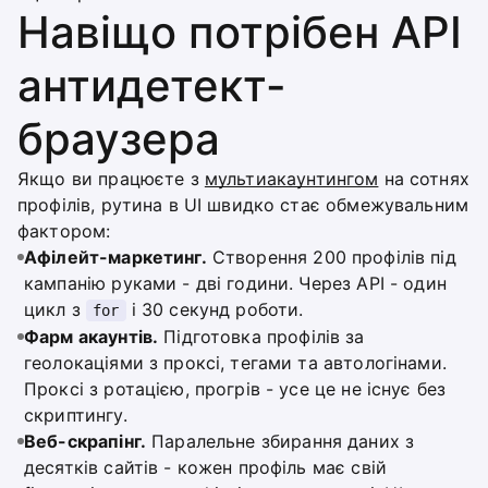
Навіщо потрібен API
антидетект-
браузера
Якщо ви працюєте з
мультиакаунтингом
на сотнях
профілів, рутина в UI швидко стає обмежувальним
фактором:
Афілейт-маркетинг.
Створення 200 профілів під
кампанію руками - дві години. Через API - один
цикл з
і 30 секунд роботи.
for
Фарм акаунтів.
Підготовка профілів за
геолокаціями з проксі, тегами та автологінами.
Проксі з ротацією, прогрів - усе це не існує без
скриптингу.
Веб-скрапінг.
Паралельне збирання даних з
десятків сайтів - кожен профіль має свій