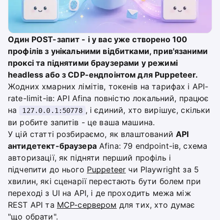
Один POST-запит - і у вас уже створено 100
профілів з унікальними відбитками, прив'язаними
проксі та піднятими браузерами у режимі
headless або з CDP-ендпоінтом для Puppeteer.
Жодних хмарних лімітів, токенів на тарифах і API-
rate-limit-ів: API Afina повністю локальний, працює
на
, і єдиний, хто вирішує, скільки
127.0.0.1:50778
ви робите запитів - це ваша машина.
У цій статті розбираємо, як влаштований
API
антидетект-браузера
Afina: 79 endpoint-ів, схема
авторизації, як підняти перший профіль і
підчепити до нього
Puppeteer
чи Playwright за 5
хвилин, які сценарії перестають бути болем при
переході з UI на API, і де проходить межа між
REST API та
MCP-сервером
для тих, хто думає
"що обрати".