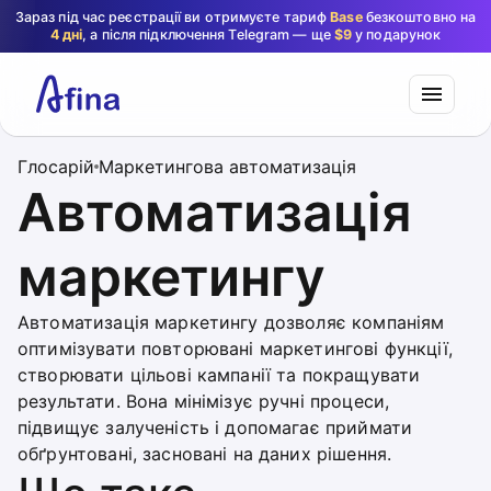
Зараз під час реєстрації ви отримуєте тариф
Base
безкоштовно на
4 дні
, а після підключення Telegram — ще
$9
у подарунок
Глосарій
Маркетингова автоматизація
Автоматизація
маркетингу
Автоматизація маркетингу дозволяє компаніям
оптимізувати повторювані маркетингові функції,
створювати цільові кампанії та покращувати
результати. Вона мінімізує ручні процеси,
підвищує залученість і допомагає приймати
обґрунтовані, засновані на даних рішення.