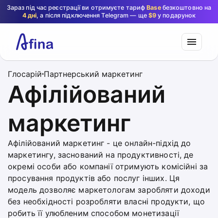
Зараз під час реєстрації ви отримуєте тариф
Base
безкоштовно на
4 дні
, а після підключення Telegram — ще
$9
у подарунок
Глосарій
Партнерський маркетинг
Афілійований
маркетинг
Афілійований маркетинг - це онлайн-підхід до
маркетингу, заснований на продуктивності, де
окремі особи або компанії отримують комісійні за
просування продуктів або послуг інших. Ця
модель дозволяє маркетологам заробляти доходи
без необхідності розробляти власні продукти, що
робить її улюбленим способом монетизації