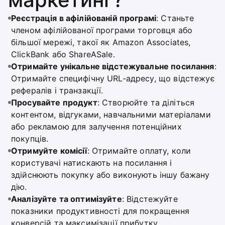
Реєстрація в афілійованій програмі
: Станьте
членом афілійованої програми торговця або
більшої мережі, такої як Amazon Associates,
ClickBank або ShareASale.
Отримайте унікальне відстежувальне посилання
:
Отримайте специфічну URL-адресу, що відстежує
рефералів і транзакції.
Просувайте продукт
: Створюйте та діліться
контентом, відгуками, навчальними матеріалами
або рекламою для залучення потенційних
покупців.
Отримуйте комісії
: Отримайте оплату, коли
користувачі натискають на посилання і
здійснюють покупку або виконують іншу бажану
дію.
Аналізуйте та оптимізуйте
: Відстежуйте
показники продуктивності для покращення
конверсій та максимізації прибутку.