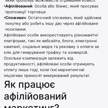
який пропонує можливість отримання комісії.
Афілійований
: Особа або бізнес, який просуває
пропозиції торговця.
Споживач
: Остаточний споживач, який здійснює
покупку або робить іншу дію через афілійоване
посилання.
Афілійовані особи використовують різноманітні
платформи, такі як вебсайти, блоги, електронні
кампанії, соціальні медіа та рекламу з оплати за
клік для генерування трафіку та конверсій.
Оскільки компенсація залежить від
продуктивності, афілійовані особи отримують
оплату лише тоді, коли їхні маркетингові
ініціативи приносят вимірюваний результат.
Як працює
афілійований
маркетинг?