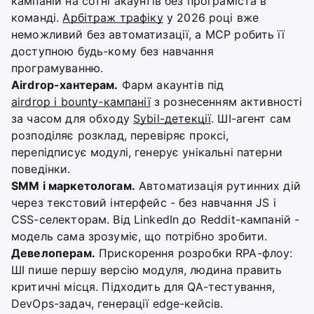
кампаній на сотні акаунтів без програміста в
команді.
Арбітраж трафіку
у 2026 році вже
неможливий без автоматизації, а MCP робить її
доступною будь-кому без навчання
програмуванню.
Airdrop-хантерам.
Фарм акаунтів під
airdrop і bounty-кампанії
з рознесенням активності
за часом для обходу
Sybil-детекції
. ШІ-агент сам
розподіляє розклад, перевіряє проксі,
перепідписує модулі, генерує унікальні патерни
поведінки.
SMM і маркетологам.
Автоматизація рутинних дій
через текстовий інтерфейс - без навчання JS і
CSS-селекторам. Від LinkedIn до Reddit-кампаній -
модель сама зрозуміє, що потрібно зробити.
Девелоперам.
Прискорення розробки RPA-флоу:
ШІ пише першу версію модуля, людина править
критичні місця. Підходить для QA-тестування,
DevOps-задач, генерації edge-кейсів.