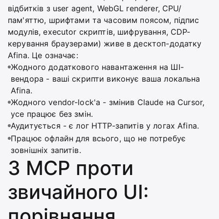
відбитків з user agent, WebGL renderer, CPU/
пам'яттю, шрифтами та часовим поясом, підпис
модулів, executor скриптів, шифрування, CDP-
керування браузерами) живе в десктоп-додатку
Afina. Це означає:
Жодного додаткового навантаження на ШІ-
вендора - ваші скрипти виконує ваша локальна
Afina.
Жодного vendor-lock'а - змінив Claude на Cursor,
усе працює без змін.
Аудитується - є лог HTTP-запитів у логах Afina.
Працює офлайн для всього, що не потребує
зовнішніх запитів.
З MCP проти
звичайного UI:
порівняння