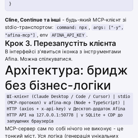
Cline, Continue та інші
- будь-який MCP-клієнт зі
stdio-транспортом:
,
command: npx
args: ["-y",
, env
.
"afina-mcp"]
AFINA_API_KEY
Крок 3. Перезапустіть клієнта
В інтерфейсі з'явиться іконка з інструментами
Afina. Можна спілкуватися.
Архітектура: бридж
без бізнес-логіки
ШІ-клієнт (Claude Desktop / Code / Cursor) | stdio
(MCP-протокол) v afina-mcp (Node + TypeScript) |
HTTP (axios + x-api-key) v Десктоп-додаток Afina
HTTP API на 127.0.0.1:50778 | v SQLite + CDP до
запущених браузерів
MCP-сервер сам по собі нічого не виконує - це
тонкий міст. Уся логіка (генерація унікальних