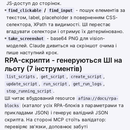
JS-доступ до сторінок.
/
- пошук елементів за
find_clickable
find_input
текстом, label, placeholder з поверненням CSS-
селектора, XPath та видимості. ШІ перестає
вгадувати селектори і отримує їх детерміновано.
- base64 PNG для vision-
take_screenshot
моделей. Claude дивиться на скріншот очима і
пише наступний крок.
RPA-скрипти - генеруються ШІ на
льоту (7 інструментів)
,
,
,
list_scripts
get_script
create_script
,
,
,
update_script
run_script
get_run_logs
.
stop_running_script
ШІ читає вбудований resource
afina://docs/rpa-
(каталог усіх RPA-блоків з параметрами та
blocks
прикладами JSON) і генерує валідний JSON
скрипта. На стороні MCP стоїть валідатор:
перевіряє зв'язки, доповнює забуті