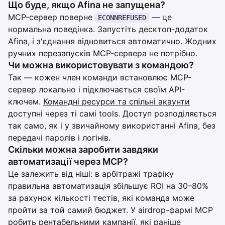
Що буде, якщо Afina не запущена?
MCP-сервер поверне
— це
ECONNREFUSED
нормальна поведінка. Запустіть десктоп-додаток
Afina, і з'єднання відновиться автоматично. Жодних
ручних перезапусків MCP-сервера не потрібно.
Чи можна використовувати з командою?
Так — кожен член команди встановлює MCP-
сервер локально і підключається своїм API-
ключем.
Командні ресурси та спільні акаунти
доступні через ті самі tools. Доступ розподіляється
так само, як і у звичайному використанні Afina, без
передачі паролів і логінів.
Скільки можна заробити завдяки
автоматизації через MCP?
Це залежить від ніші: в арбітражі трафіку
правильна автоматизація збільшує ROI на 30–80%
за рахунок кількості тестів, які команда може
пройти за той самий бюджет. У airdrop-фармі MCP
робить рентабельними кампанії, які раніше