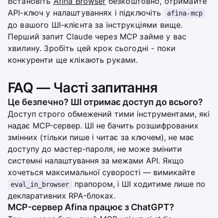
Встановіть
Afina Browser
безкоштовно, отримайте
API-ключ у налаштуваннях і підключіть
afina-mcp
до вашого ШІ-клієнта за інструкціями вище.
Перший запит Claude через MCP займе у вас
хвилину. Зробіть цей крок сьогодні - поки
конкуренти ще клікають руками.
FAQ — Часті запитання
Це безпечно? ШІ отримає доступ до всього?
Доступ строго обмежений тими інструментами, які
надає MCP-сервер. ШІ не бачить розшифрованих
змінних (тільки пише і читає за ключем), не має
доступу до мастер-пароля, не може змінити
системні налаштування за межами API. Якщо
хочеться максимальної суворості — вимикайте
прапором, і ШІ ходитиме лише по
eval_in_browser
декларативних RPA-блоках.
MCP-сервер Afina працює з ChatGPT?