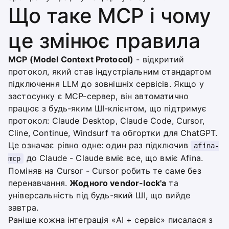
Що таке MCP і чому
це змінює правила
MCP (Model Context Protocol)
- відкритий
протокол, який став індустріальним стандартом
підключення LLM до зовнішніх сервісів. Якщо у
застосунку є MCP-сервер, він автоматично
працює з будь-яким ШІ-клієнтом, що підтримує
протокол: Claude Desktop, Claude Code, Cursor,
Cline, Continue, Windsurf та обгортки для ChatGPT.
Це означає рівно одне: один раз підключив
afina-
до Claude - Claude вміє все, що вміє Afina.
mcp
Поміняв на Cursor - Cursor робить те саме без
перенавчання.
Жодного vendor-lock'а
та
універсальність під будь-який ШІ, що вийде
завтра.
Раніше кожна інтеграція «AI + сервіс» писалася з