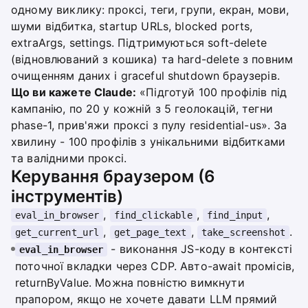
одному виклику: проксі, теги, групи, екран, мови,
шуми відбитка, startup URLs, blocked ports,
extraArgs, settings. Підтримуються soft-delete
(відновлюваний з кошика) та hard-delete з повним
очищенням даних і graceful shutdown браузерів.
Що ви кажете Claude:
«Підготуй 100 профілів під
кампанію, по 20 у кожній з 5 геолокацій, тегни
phase-1, прив'яжи проксі з пулу residential-us». За
хвилину - 100 профілів з унікальними відбитками
та валідними проксі.
Керування браузером (6
інструментів)
,
,
,
eval_in_browser
find_clickable
find_input
,
,
.
get_current_url
get_page_text
take_screenshot
- виконання JS-коду в контексті
eval_in_browser
поточної вкладки через CDP. Авто-await промісів,
returnByValue. Можна повністю вимкнути
прапором, якщо не хочете давати LLM прямий