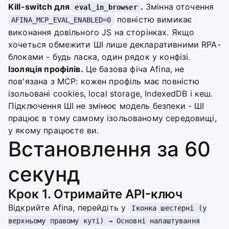
Kill-switch для
.
Змінна оточення
eval_in_browser
повністю вимикає
AFINA_MCP_EVAL_ENABLED=0
виконання довільного JS на сторінках. Якщо
хочеться обмежити ШІ лише декларативними RPA-
блоками - будь ласка, один рядок у конфізі.
Ізоляція профілів.
Це базова фіча Afina, не
пов'язана з MCP: кожен профіль має повністю
ізольовані cookies, local storage, IndexedDB і кеш.
Підключення ШІ не змінює модель безпеки - ШІ
працює в тому самому ізольованому середовищі,
у якому працюєте ви.
Встановлення за 60
секунд
Крок 1. Отримайте API-ключ
Відкрийте Afina, перейдіть у
Іконка шестерні (у
верхньому правому куті) → Основні налаштування