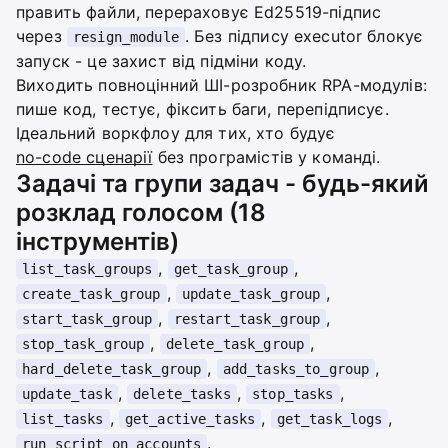
править файли, перераховує Ed25519-підпис
через
. Без підпису executor блокує
resign_module
запуск - це захист від підміни коду.
Виходить повноцінний ШІ-розробник RPA-модулів:
пише код, тестує, фіксить баги, перепідписує.
Ідеальний воркфлоу для тих, хто будує
no-code сценарії
без програмістів у команді.
Задачі та групи задач - будь-який
розклад голосом (18
інструментів)
,
,
list_task_groups
get_task_group
,
,
create_task_group
update_task_group
,
,
start_task_group
restart_task_group
,
,
stop_task_group
delete_task_group
,
,
hard_delete_task_group
add_tasks_to_group
,
,
,
update_task
delete_tasks
stop_tasks
,
,
,
list_tasks
get_active_tasks
get_task_logs
.
run_script_on_accounts