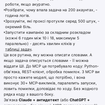
роботи, якщо акуратно.
Розібрати, чому впала задача на 200 акаунтах, -
година логів.
Зрозуміти, які проксі протухли серед 500 штук, -
окремий біль.
Запустити кампанію за складним розкладом
(кожні 6 годин між 10 і 18, максимум 5
паралельно) - десять хвилин кліків у
таблиці задач
.
Це все рутина, яку можна описати словами. А
якщо задача описується словами - її можна
віддати ШІ. До MCP це потребувало коду: Python-
обв'язка, REST-клієнт, обробка помилок. З MCP ви
просто кажете моделі, що потрібно, і вона
виконує 30+ MCP-викликів, паралелить запуски,
ловить помилки, доповідає по ходу. Без жодного
рядка коду з вашого боку.
Зв'язка
Claude + антидетект
(або
ChatGPT +