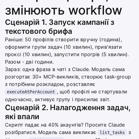
змінюють workflow
Сценарій 1. Запуск кампанії з
текстового брифа
Раніше: 50 профілів створити вручну (година),
оформити групи задач (10 хвилин), прив'язати
проксі (10 хвилин), запустити прогрів (5 хвилин).
Разом - дві години.
Зараз: одна фраза в чаті з Claude. Модель сама
розгортає 30+ MCP-викликів, створює task-group
з потрібним розкладом, розставляє
, щоб профілі не стартували
executeAtPerAccount
одночасно, активує групу і присилає звіт.
Сценарій 2. Налагодження задач,
які впали
Скрипт падає на 40% акаунтів? Просите Claude
розібратися. Модель сама викликає
з
list_tasks