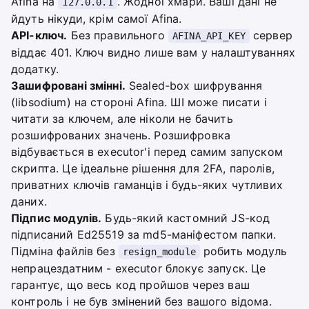
Afina на
. Жодної хмари. Ваші дані не
127.0.0.1
йдуть нікуди, крім самої Afina.
API-ключ.
Без правильного
сервер
AFINA_API_KEY
віддає 401. Ключ видно лише вам у налаштуваннях
додатку.
Зашифровані змінні.
Sealed-box шифрування
(libsodium) на стороні Afina. ШІ може писати і
читати за ключем, але ніколи не бачить
розшифрованих значень. Розшифровка
відбувається в executor'і перед самим запуском
скрипта. Це ідеальне рішення для 2FA, паролів,
приватних ключів гаманців і будь-яких чутливих
даних.
Підпис модулів.
Будь-який кастомний JS-код
підписаний Ed25519 за md5-маніфестом папки.
Підміна файлів без
робить модуль
resign_module
непрацездатним - executor блокує запуск. Це
гарантує, що весь код пройшов через ваш
контроль і не був змінений без вашого відома.