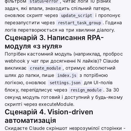
фільтром
, читає логи 10 різних
status=error
задач, які впали, знаходить спільний патерн,
оновлює скрипт через
і пропонує
update_script
перезапустити через
. Година
restart_task_group
логів перетворюється на три хвилини діалогу.
Сценарій 3. Написання RPA-
модуля «з нуля»
Потрібен кастомний модуль (наприклад, проброс
webhook у чат при досягненні N лайків)? Claude
викликає
, отримує абсолютний
create_module
шлях до папки, пише
з потрібною
index.js
логікою, оновлює
для UI-полів
settings.json
блоку, перепідписує через
. За 30
resign_module
секунд модуль готовий і доступний у будь-якому
скрипті через executeModule.
Сценарій 4. Vision-driven
автоматизація
Скидаєте Claude скріншот незрозумілої сторінки -