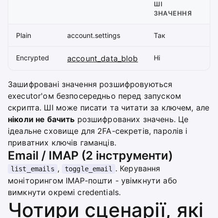
ШІ
ЗНАЧЕННЯ
Plain
account.settings
Так
Encrypted
account_data_blob
Ні
Зашифровані значення розшифровуються
executor'ом безпосередньо перед запуском
скрипта. ШІ може писати та читати за ключем, але
ніколи не бачить
розшифрованих значень. Це
ідеальне сховище для 2FA-секретів, паролів і
приватних ключів гаманців.
Email / IMAP (2 інструменти)
,
. Керування
list_emails
toggle_email
моніторингом IMAP-пошти - увімкнути або
вимкнути окремі credentials.
Чотири сценарії, які