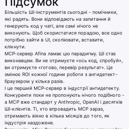
Підсумок
Більшість ШІ-інструментів сьогодні - помічники,
які радять. Вони відповідають на запитання й
генерують код у чаті, але самі нічого не
виконують. Щоб скористатися порадою, все одно
потрібно зайти в UI, скопіювати, вставити,
клікнути.
MCP-сервер Afina ламає цю парадигму. ШІ стає
виконавцем. Ви не отримуєте «ось код, спробуй»,
ви отримуєте «готово, перевір результат». Це
змінює ROI кожної години роботи з антидетект-
браузером у кілька разів.
І це перший MCP-сервер в індустрії антидетекту.
Конкуренти поки не пропонують нічого подібного -
а MCP вже стандарт у Anthropic, OpenAI і десятків
ШІ-клієнтів. Ті, хто впровадить MCP зараз,
отримають вікно в кілька місяців до того, як
індустрія наздожене.