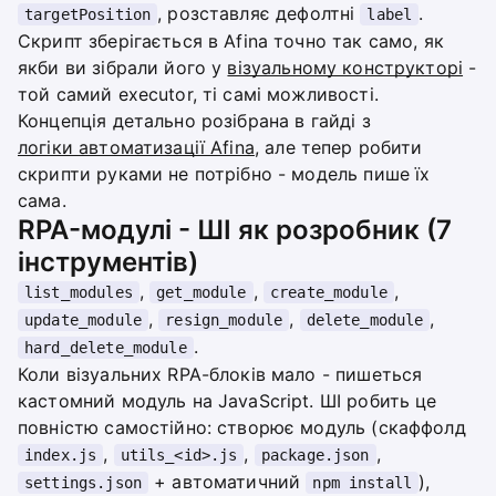
, розставляє дефолтні
.
targetPosition
label
Скрипт зберігається в Afina точно так само, як
якби ви зібрали його у
візуальному конструкторі
-
той самий executor, ті самі можливості.
Концепція детально розібрана в гайді з
логіки автоматизації Afina
, але тепер робити
скрипти руками не потрібно - модель пише їх
сама.
RPA-модулі - ШІ як розробник (7
інструментів)
,
,
,
list_modules
get_module
create_module
,
,
,
update_module
resign_module
delete_module
.
hard_delete_module
Коли візуальних RPA-блоків мало - пишеться
кастомний модуль на JavaScript. ШІ робить це
повністю самостійно: створює модуль (скаффолд
,
,
,
index.js
utils_<id>.js
package.json
+ автоматичний
),
settings.json
npm install