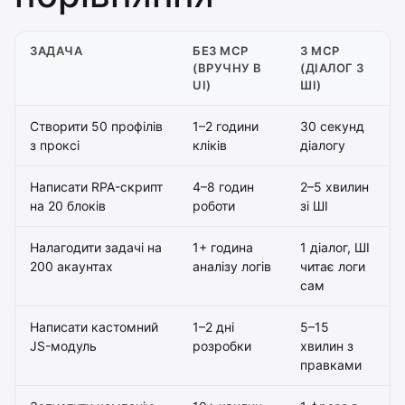
ЗАДАЧА
БЕЗ MCP
З MCP
(ВРУЧНУ В
(ДІАЛОГ З
UI)
ШІ)
Створити 50 профілів
1–2 години
30 секунд
з проксі
кліків
діалогу
Написати RPA-скрипт
4–8 годин
2–5 хвилин
на 20 блоків
роботи
зі ШІ
Налагодити задачі на
1+ година
1 діалог, ШІ
200 акаунтах
аналізу логів
читає логи
сам
Написати кастомний
1–2 дні
5–15
JS-модуль
розробки
хвилин з
правками