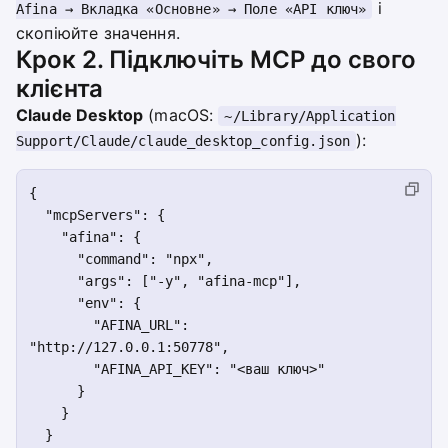
і
Afina → Вкладка «Основне» → Поле «API ключ»
скопіюйте значення.
Крок 2. Підключіть MCP до свого
клієнта
Claude Desktop
(macOS:
~/Library/Application
):
Support/Claude/claude_desktop_config.json
{

  "mcpServers": {

    "afina": {

      "command": "npx",

      "args": ["-y", "afina-mcp"],

      "env": {

        "AFINA_URL": 
"http://127.0.0.1:50778",

        "AFINA_API_KEY": "<ваш ключ>"

      }

    }

  }
