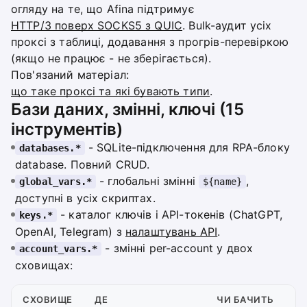
огляду на те, що Afina підтримує
HTTP/3 поверх SOCKS5 з QUIC
. Bulk-аудит усіх
проксі з таблиці, додавання з прогрів-перевіркою
(якщо не працює - не зберігається).
Пов'язаний матеріал:
що таке проксі та які бувають типи
.
Бази даних, змінні, ключі (15
інструментів)
- SQLite-підключення для RPA-блоку
databases.*
database. Повний CRUD.
- глобальні змінні
,
global_vars.*
${name}
доступні в усіх скриптах.
- каталог ключів і API-токенів (ChatGPT,
keys.*
OpenAI, Telegram) з
налаштувань API
.
- змінні per-account у двох
account_vars.*
сховищах:
СХОВИЩЕ
ДЕ
ЧИ БАЧИТЬ