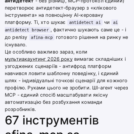
антидетект
- без різниці, MCP-протокол єдиний)
перетворює антидетект-браузер з «клікового
інструмента» на повноцінну AI-керовану
платформу. Ті, хто шукає
чи
antidetect ai
ai
, фактично шукають саме це - і
antidetect browser
до релізу
готового рішення на ринку не
afina-mcp
існувало.
Це особливо важливо зараз, коли
мультиакаунтинг 2026 року
вимагає складніших і
узгоджених сценаріїв - антифрод платформ
навчився ловити шаблонну поведінку, і єдиний
шлях - індивідуальні точкові сценарії для кожного
профілю. Руками цього не зробити. ШІ-агент через
MCP - єдиний спосіб масштабувати якісну
автоматизацію без розбухання команди
розробників.
67 інструментів