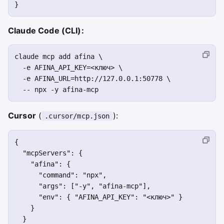
Claude Code (CLI):
claude mcp add afina \

  -e AFINA_API_KEY=<ключ> \

  -e AFINA_URL=http://127.0.0.1:50778 \

Cursor
(
):
.cursor/mcp.json
{

  "mcpServers": {

    "afina": {

      "command": "npx",

      "args": ["-y", "afina-mcp"],

      "env": { "AFINA_API_KEY": "<ключ>" }

    }

  }
