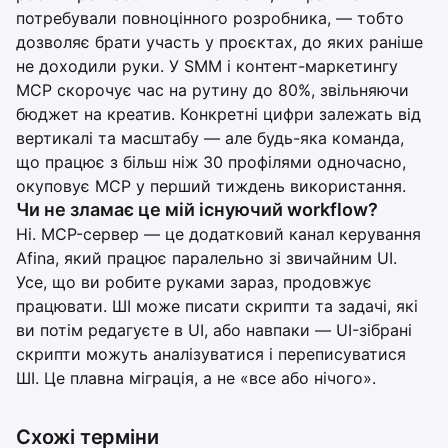
потребували повноцінного розробника, — тобто
дозволяє брати участь у проєктах, до яких раніше
не доходили руки. У SMM і контент-маркетингу
MCP скорочує час на рутину до 80%, звільняючи
бюджет на креатив. Конкретні цифри залежать від
вертикалі та масштабу — але будь-яка команда,
що працює з більш ніж 30 профілями одночасно,
окуповує MCP у перший тиждень використання.
Чи не зламає це мій існуючий workflow?
Ні. MCP-сервер — це додатковий канал керування
Afina, який працює паралельно зі звичайним UI.
Усе, що ви робите руками зараз, продовжує
працювати. ШІ може писати скрипти та задачі, які
ви потім редагуєте в UI, або навпаки — UI-зібрані
скрипти можуть аналізуватися і переписуватися
ШІ. Це плавна міграція, а не «все або нічого».
Схожі терміни