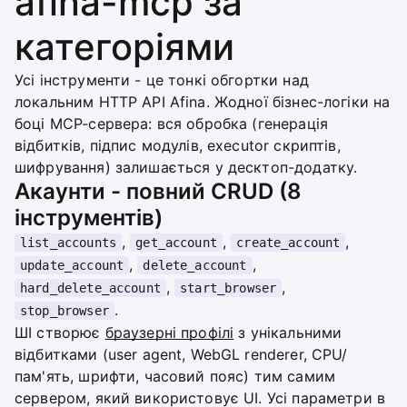
afina-mcp за
категоріями
Усі інструменти - це тонкі обгортки над
локальним HTTP API Afina. Жодної бізнес-логіки на
боці MCP-сервера: вся обробка (генерація
відбитків, підпис модулів, executor скриптів,
шифрування) залишається у десктоп-додатку.
Акаунти - повний CRUD (8
інструментів)
,
,
,
list_accounts
get_account
create_account
,
,
update_account
delete_account
,
,
hard_delete_account
start_browser
.
stop_browser
ШІ створює
браузерні профілі
з унікальними
відбитками (user agent, WebGL renderer, CPU/
пам'ять, шрифти, часовий пояс) тим самим
сервером, який використовує UI. Усі параметри в