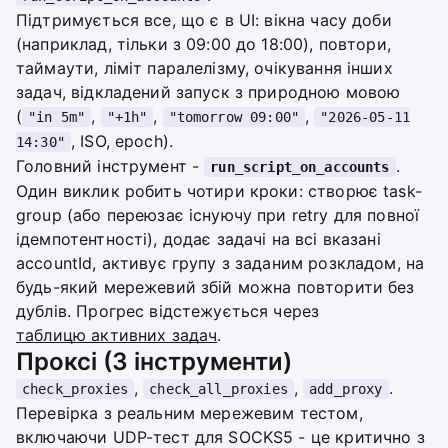
Підтримується все, що є в UI: вікна часу доби
(наприклад, тільки з 09:00 до 18:00), повтори,
таймаути, ліміт паралелізму, очікування інших
задач, відкладений запуск з природною мовою
(
,
,
,
"in 5m"
"+1h"
"tomorrow 09:00"
"2026-05-11
, ISO, epoch).
14:30"
Головний інструмент -
.
run_script_on_accounts
Один виклик робить чотири кроки: створює task-
group (або переюзає існуючу при retry для повної
ідемпотентності), додає задачі на всі вказані
accountId, активує групу з заданим розкладом, на
будь-який мережевий збій можна повторити без
дублів. Прогрес відстежується через
таблицю активних задач
.
Проксі (3 інструменти)
,
,
.
check_proxies
check_all_proxies
add_proxy
Перевірка з реальним мережевим тестом,
включаючи UDP-тест для SOCKS5 - це критично з