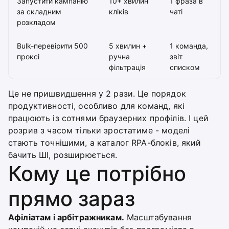
Запустити кампанію
10+ хвилин
1 фраза в
за складним
кліків
чаті
розкладом
Bulk-перевірити 500
5 хвилин +
1 команда,
проксі
ручна
звіт
фільтрація
списком
Це не пришвидшення у 2 рази. Це порядок
продуктивності, особливо для команд, які
працюють із сотнями браузерних профілів. І цей
розрив з часом тільки зростатиме - моделі
стають точнішими, а каталог RPA-блоків, який
бачить ШІ, розширюється.
Кому це потрібно
прямо зараз
Афіліатам і арбітражникам.
Масштабування