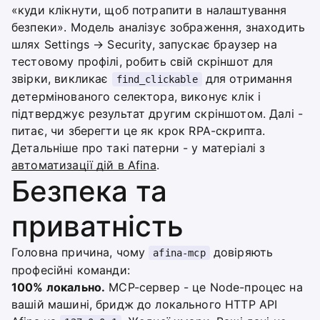
«куди клікнути, щоб потрапити в налаштування
безпеки». Модель аналізує зображення, знаходить
шлях Settings → Security, запускає браузер на
тестовому профілі, робить свій скріншот для
звірки, викликає
для отримання
find_clickable
детермінованого селектора, виконує клік і
підтверджує результат другим скріншотом. Далі -
питає, чи зберегти це як крок RPA-скрипта.
Детальніше про такі патерни - у матеріалі з
автоматизації дій в Afina
.
Безпека та
приватність
Головна причина, чому
довіряють
afina-mcp
професійні команди:
100% локально.
MCP-сервер - це Node-процес на
вашій машині, бридж до локального HTTP API