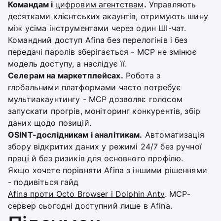
Командам і
цифровим агентствам
.
Управляють
десятками клієнтських акаунтів, отримують шину
між усіма інструментами через один ШІ-чат.
Командний доступ Afina без перелогінів і без
передачі паролів зберігається - MCP не змінює
модель доступу, а наслідує її.
Селерам на маркетплейсах.
Робота з
глобальними платформами часто потребує
мультиакаунтингу - MCP дозволяє голосом
запускати прогрів, моніторинг конкурентів, збір
даних щодо позицій.
OSINT-дослідникам і аналітикам.
Автоматизація
збору відкритих даних у режимі 24/7 без ручної
праці й без ризиків для основного профілю.
Якщо хочете порівняти Afina з іншими рішеннями
- подивіться гайд
Afina проти Octo Browser і Dolphin Anty
. MCP-
сервер сьогодні доступний лише в Afina.