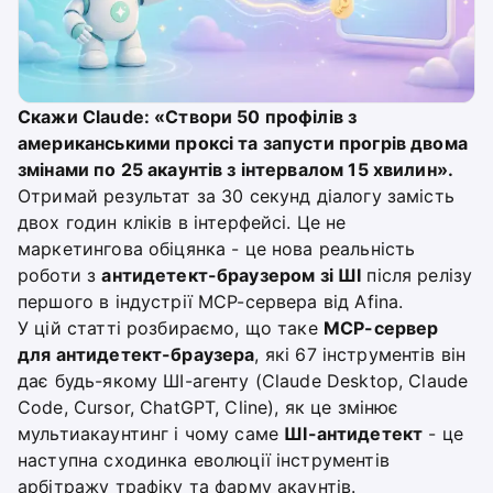
Скажи Claude: «Створи 50 профілів з
американськими проксі та запусти прогрів двома
змінами по 25 акаунтів з інтервалом 15 хвилин».
Отримай результат за 30 секунд діалогу замість
двох годин кліків в інтерфейсі. Це не
маркетингова обіцянка - це нова реальність
роботи з
антидетект-браузером зі ШІ
після релізу
першого в індустрії MCP-сервера від Afina.
У цій статті розбираємо, що таке
MCP-сервер
для антидетект-браузера
, які 67 інструментів він
дає будь-якому ШІ-агенту (Claude Desktop, Claude
Code, Cursor, ChatGPT, Cline), як це змінює
мультиакаунтинг і чому саме
ШІ-антидетект
- це
наступна сходинка еволюції інструментів
арбітражу трафіку та фарму акаунтів.