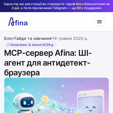
Зараз під час реєстрації ви отримуєте тариф
Base
безкоштовно на
4 дні
, а після підключення Telegram — ще
$9
у подарунок
Блог
Гайди та навчання
14 травня 2026 р.
Оновлено
:
6 липня 2026 р.
MCP-сервер Afina: ШІ-
агент для антидетект-
браузера