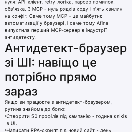
нуля: API-клієнт, retry-логіка, парсер помилок,
обв'язка. З MCP - нуль рядків коду і п'ять хвилин
на конфіг. Саме тому MCP - це майбутнє
автоматизації у браузері
, і саме тому Afina
випустила перший MCP-сервер в індустрії
антидетекту.
Антидетект-браузер
зі ШІ: навіщо це
потрібно прямо
зараз
Якщо ви працюєте з
антидетект-браузером
,
рутина знайома до болю:
Створити 50 профілів під кампанію - година кліків
в UI.
Написати RPA-скрипт під новий сайт - день