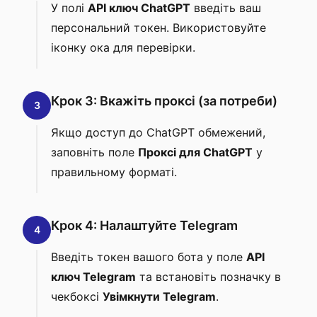
У полі
API ключ ChatGPT
введіть ваш
персональний токен. Використовуйте
іконку ока для перевірки.
Крок 3: Вкажіть проксі (за потреби)
3
Якщо доступ до ChatGPT обмежений,
заповніть поле
Проксі для ChatGPT
у
правильному форматі.
Крок 4: Налаштуйте Telegram
4
Введіть токен вашого бота у поле
API
ключ Telegram
та встановіть позначку в
чекбоксі
Увімкнути Telegram
.