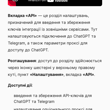
Вкладка «API»
— це розділ налаштувань,
призначений для введення та збереження
ключів інтеграції із зовнішніми сервісами. Тут
налаштовуються підключення до ChatGPT та
Telegram, а також параметри проксі для
доступу до ChatGPT.
Розташування
: доступ до розділу здійснюється
через іконку шестерні у верхньому правому
куті, пункт
«Налаштування»
, вкладка
«API»
.
Доступні дії
:
введення та збереження API-ключів для
ChatGPT та Telegram
налаштування опціонального проксі для