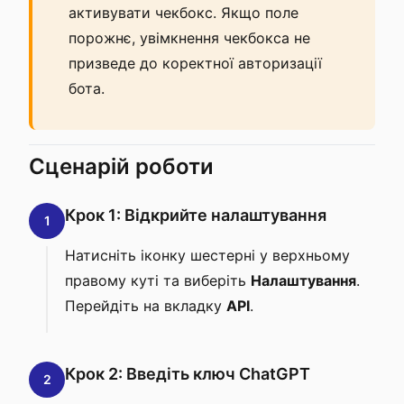
активувати чекбокс. Якщо поле
порожнє, увімкнення чекбокса не
призведе до коректної авторизації
бота.
Сценарій роботи
Крок 1: Відкрийте налаштування
1
Натисніть іконку шестерні у верхньому
правому куті та виберіть
Налаштування
.
Перейдіть на вкладку
API
.
Крок 2: Введіть ключ ChatGPT
2