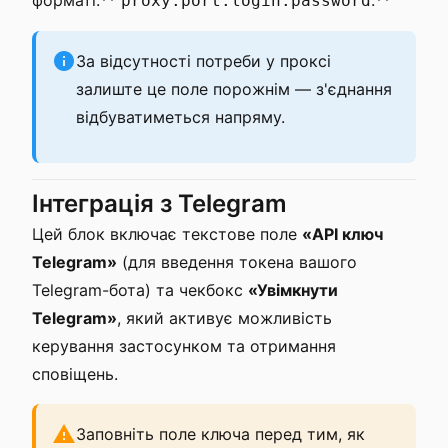
форматі:**
.**
proxy:port:login:password
За відсутності потреби у проксі
залиште це поле порожнім — з'єднання
відбуватиметься напряму.
Інтеграція з Telegram
Цей блок включає текстове поле
«API ключ
Telegram»
(для введення токена вашого
Telegram-бота) та чекбокс
«Увімкнути
Telegram»
, який активує можливість
керування застосунком та отримання
сповіщень.
Заповніть поле ключа перед тим, як