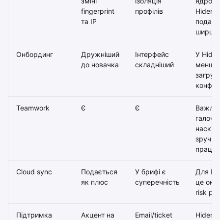
зміні
ізоляція
ядро, 
fingerprint
профілів
Hidemi
та IP
подаєт
ширше
Онбординг
Дружніший
Інтерфейс
У Hide
до новачка
складніший
менше 
загруз
конфігу
Teamwork
Є
Є
Важлив
галочка
наскіл
зручно
працю
Cloud sync
Подається
У брифі є
Для Mu
як плюс
суперечність
це окр
risk poi
Підтримка
Акцент на
Email/ticket
Hidemi