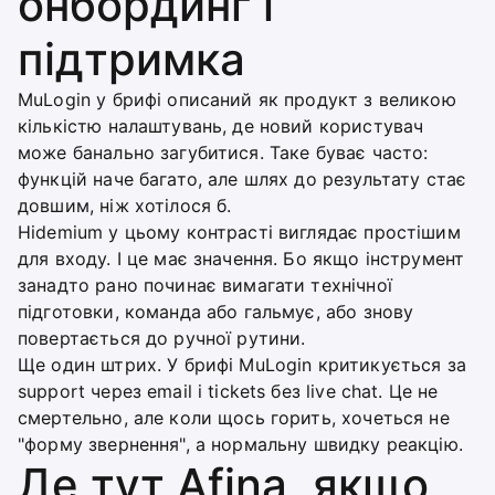
онбординг і
підтримка
MuLogin у брифі описаний як продукт з великою
кількістю налаштувань, де новий користувач
може банально загубитися. Таке буває часто:
функцій наче багато, але шлях до результату стає
довшим, ніж хотілося б.
Hidemium у цьому контрасті виглядає простішим
для входу. І це має значення. Бо якщо інструмент
занадто рано починає вимагати технічної
підготовки, команда або гальмує, або знову
повертається до ручної рутини.
Ще один штрих. У брифі MuLogin критикується за
support через email і tickets без live chat. Це не
смертельно, але коли щось горить, хочеться не
"форму звернення", а нормальну швидку реакцію.
Де тут Afina, якщо