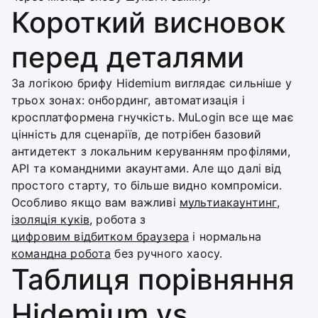
Короткий висновок
перед деталями
За логікою брифу Hidemium виглядає сильніше у
трьох зонах: онбординг, автоматизація і
кросплатформена гнучкість. MuLogin все ще має
цінність для сценаріїв, де потрібен базовий
антидетект з локальним керуванням профілями,
API та командними акаунтами. Але що далі від
простого старту, то більше видно компроміси.
Особливо якщо вам важливі
мультиакаунтинг
,
ізоляція куків
, робота з
цифровим відбитком браузера
і нормальна
командна робота
без ручного хаосу.
Таблиця порівняння
Hidemium vs