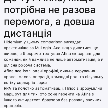
потрібна не разова
перемога, а довша
дистанція
Hidemium у цьому comparison виглядає
практичніше за MuLogin. Але якщо дивитися ще
ширше, я б окремо тестував Afina як варіант для
команди, якій важлива не лише автоматизація, а й
цілісна робоча система.
Afina дає ізольовані профілі, сильне керування
проксі, масові операції, командні ролі та візуальну
логіку сценаріїв через
RPA та полотно автоматизації
. Плюс є зрозумілий
маршрут для тих, хто хоче
перейти на Afina
з
іншого антидетект-браузера без розвалу звичних
процесів.