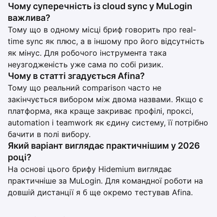
Чому суперечність із cloud sync у MuLogin
важлива?
Тому що в одному місці бриф говорить про real-
time sync як плюс, а в іншому про його відсутність
як мінус. Для робочого інструмента така
неузгодженість уже сама по собі ризик.
Чому в статті згадується Afina?
Тому що реальний comparison часто не
закінчується вибором між двома назвами. Якщо є
платформа, яка краще закриває профілі, проксі,
automation і teamwork як єдину систему, її потрібно
бачити в полі вибору.
Який варіант виглядає практичнішим у 2026
році?
На основі цього брифу Hidemium виглядає
практичніше за MuLogin. Для командної роботи на
довшій дистанції я б ще окремо тестував Afina.