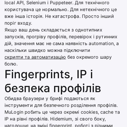
local API, Selenium і Puppeteer. Для технічного
користувача це нормально. Для нетехнічного це
вже інша історія. Не катастрофа. Просто інший
поріг входу.
Якщо ваш день складається з однотипних
запусків, прогріву профілів, перевірок і рутинних
дій, значення має не сама наявність automation, а
наскільки швидко можна підключити
скрипти та автоматизацію
без окремого шару
болю.
Fingerprints, IP і
безпека профілів
Обидва браузери у брифі подаються як
інструменти для безпечного розділення профілів.
MuLogin робить це через окремі cookies, cache та
IP на рівні профілів. Hidemium, зі свого боку,
наголошує на зміні fingerprint, роботі з різними