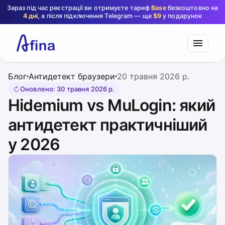
Зараз під час реєстрації ви отримуєте тариф
Base
безкоштовно на
4 дні
, а після підключення Telegram — ще
$9
у подарунок
Блог
Антидетект браузери
20 травня 2026 р.
Оновлено
:
30 травня 2026 р.
Hidemium vs MuLogin: який
антидетект практичніший
у 2026