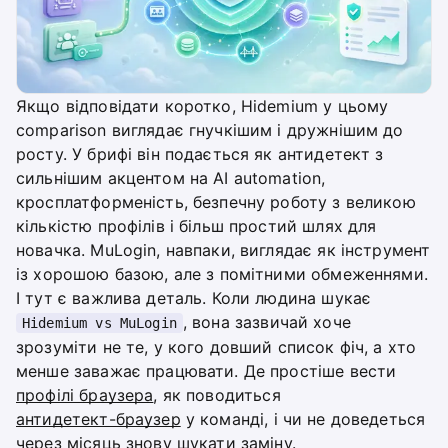
Якщо відповідати коротко, Hidemium у цьому
comparison виглядає гнучкішим і дружнішим до
росту. У брифі він подається як антидетект з
сильнішим акцентом на AI automation,
кросплатформеність, безпечну роботу з великою
кількістю профілів і більш простий шлях для
новачка. MuLogin, навпаки, виглядає як інструмент
із хорошою базою, але з помітними обмеженнями.
І тут є важлива деталь. Коли людина шукає
, вона зазвичай хоче
Hidemium vs MuLogin
зрозуміти не те, у кого довший список фіч, а хто
менше заважає працювати. Де простіше вести
профілі браузера
, як поводиться
антидетект-браузер
у команді, і чи не доведеться
через місяць знову шукати заміну.