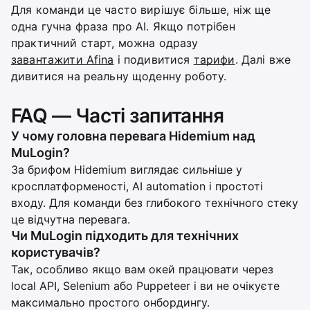
Для команди це часто вирішує більше, ніж ще
одна гучна фраза про AI. Якщо потрібен
практичний старт, можна одразу
завантажити Afina
і подивитися
тарифи
. Далі вже
дивитися на реальну щоденну роботу.
FAQ — Часті запитання
У чому головна перевага Hidemium над
MuLogin?
За брифом Hidemium виглядає сильніше у
кросплатформеності, AI automation і простоті
входу. Для команди без глибокого технічного стеку
це відчутна перевага.
Чи MuLogin підходить для технічних
користувачів?
Так, особливо якщо вам окей працювати через
local API, Selenium або Puppeteer і ви не очікуєте
максимально простого онбордингу.