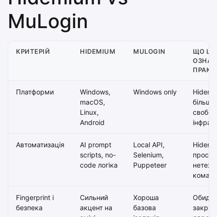
MuLogin
КРИТЕРІЙ
HIDEMIUM
MULOGIN
ЩО ЦЕ
ОЗНАЧ
ПРАКТ
Платформи
Windows,
Windows only
Hidemi
macOS,
більше
Linux,
свобод
Android
інфрас
Автоматизація
AI prompt
Local API,
Hidemi
scripts, no-
Selenium,
прості
code логіка
Puppeteer
нетехн
коман
Fingerprint і
Сильний
Хороша
Обидв
безпека
акцент на
базова
закрив