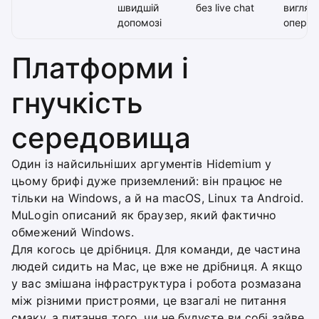
швидшій
без live chat
вигляд
допомозі
операт
Платформи і
гнучкість
середовища
Один із найсильніших аргументів Hidemium у
цьому брифі дуже приземлений: він працює не
тільки на Windows, а й на macOS, Linux та Android.
MuLogin описаний як браузер, який фактично
обмежений Windows.
Для когось це дрібниця. Для команди, де частина
людей сидить на Mac, це вже не дрібниця. А якщо
у вас змішана інфраструктура і робота розмазана
між різними пристроями, це взагалі не питання
смаку, а питання того, чи не будуєте ви собі зайве