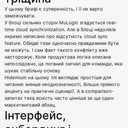
У цьому брифі є суперечність, і її не варто
замовчувати.
У блоці сильних сторін MuLogin згадується real-
time cloud synchronization. Але в блоці недоліків
окремо написано про відсутність cloud sync
feature. Обидві тези одночасно правдивими бути
не можуть. І сам факт такого конфлікту вже
насторожує. Коли продуктова логіка описана
непослідовно, це поганий сигнал для команди, яка
шукає стабільну основу.
Hidemium на цьому тлі виглядає простіше для
читання: менше неоднозначності, більше прямого
акценту на практичні сценарії. А в comparison-
запитах така ясність часто цінніша за ще один
маркетинговий абзац.
Інтерфейс,