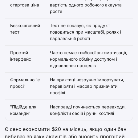
стартова ціна
вартість одного робочого акаунта
росте
Безкоштовний
Тест не показує, як продукт
тест
поводиться при масштабі, ролях і
паралельній роботі
Простий
Часто немає глибокої автоматизації,
інтерфейс
нормального обміну доступом і
відновлення процесів
Формально "є
На практиці незручно імпортувати,
проксі"
перевіряти і масово призначати
профілі
"Підійде для
Насправді починаються перевходи,
команди"
конфлікти сесій і ручні костилі
Є сенс економити $20 на місяць, якщо один бан
вибиває зв'язку акаунтів або зносить прогрітий