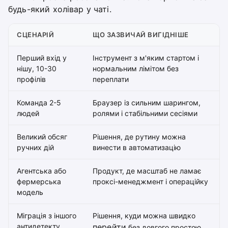
будь-який холівар у чаті.
СЦЕНАРІЙ
ЩО ЗАЗВИЧАЙ ВИГІДНІШЕ
Перший вхід у
Інструмент з м'яким стартом і
нішу, 10-30
нормальним лімітом без
профілів
переплати
Команда 2-5
Браузер із сильним шарингом,
людей
ролями і стабільними сесіями
Великий обсяг
Рішення, де рутину можна
ручних дій
винести в автоматизацію
Агентська або
Продукт, де масштаб не ламає
фермерська
проксі-менеджмент і операційку
модель
Міграція з іншого
Рішення, куди можна швидко
антидетекту
перейти
без довгого простою