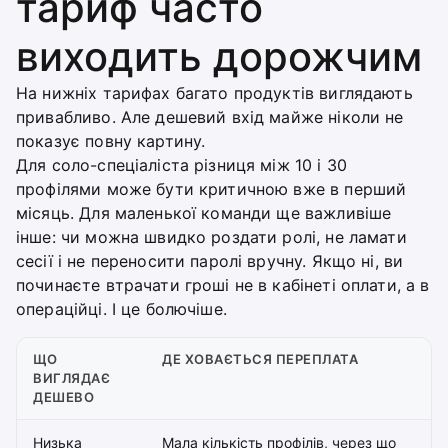
тариф часто
виходить дорожчим
На нижніх тарифах багато продуктів виглядають
привабливо. Але дешевий вхід майже ніколи не
показує повну картину.
Для соло-спеціаліста різниця між 10 і 30
профілями може бути критичною вже в перший
місяць. Для маленької команди ще важливіше
інше: чи можна швидко роздати ролі, не ламати
сесії і не переносити паролі вручну. Якщо ні, ви
починаєте втрачати гроші не в кабінеті оплати, а в
операційці. І це болючіше.
ЩО
ДЕ ХОВАЄТЬСЯ ПЕРЕПЛАТА
ВИГЛЯДАЄ
ДЕШЕВО
Низька
Мала кількість профілів, через що