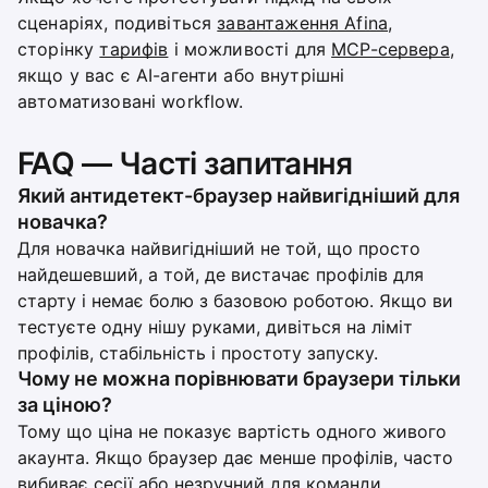
сценаріях, подивіться
завантаження Afina
,
сторінку
тарифів
і можливості для
MCP-сервера
,
якщо у вас є AI-агенти або внутрішні
автоматизовані workflow.
FAQ — Часті запитання
Який антидетект-браузер найвигідніший для
новачка?
Для новачка найвигідніший не той, що просто
найдешевший, а той, де вистачає профілів для
старту і немає болю з базовою роботою. Якщо ви
тестуєте одну нішу руками, дивіться на ліміт
профілів, стабільність і простоту запуску.
Чому не можна порівнювати браузери тільки
за ціною?
Тому що ціна не показує вартість одного живого
акаунта. Якщо браузер дає менше профілів, часто
вибиває сесії або незручний для команди,