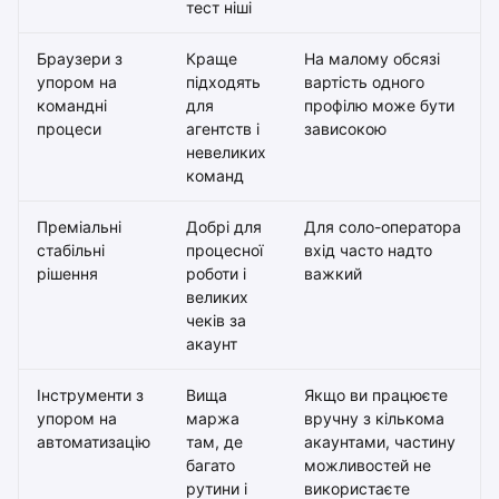
тест ніші
Браузери з
Краще
На малому обсязі
упором на
підходять
вартість одного
командні
для
профілю може бути
процеси
агентств і
зависокою
невеликих
команд
Преміальні
Добрі для
Для соло-оператора
стабільні
процесної
вхід часто надто
рішення
роботи і
важкий
великих
чеків за
акаунт
Інструменти з
Вища
Якщо ви працюєте
упором на
маржа
вручну з кількома
автоматизацію
там, де
акаунтами, частину
багато
можливостей не
рутини і
використаєте