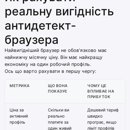
реальну вигідність
антидетект-
браузера
Найвигідніший браузер не обов'язково має
найнижчу місячну ціну. Він має найкращу
економіку на один робочий профіль.
Ось що варто рахувати в першу чергу:
МЕТРИКА
ЩО ВОНА
ЧОМУ ЦЕ
ПОКАЗУЄ
ВПЛИВАЄ НА
ПРИБУТОК
Ціна за
Скільки ви
Дешевий тариф
активний
реально
швидко
профіль
платите за
програє, якщо
один живий
ліміт профілів