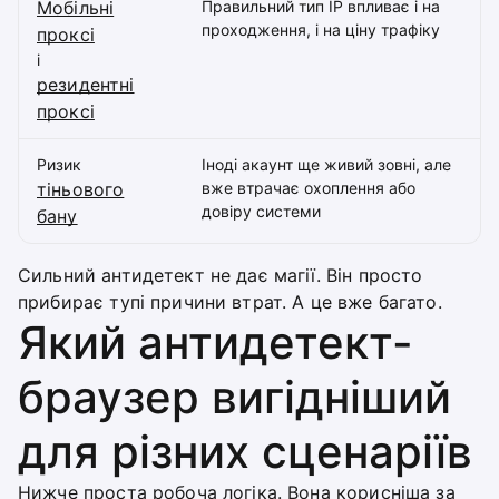
Мобільні
Правильний тип IP впливає і на
проходження, і на ціну трафіку
проксі
і
резидентні
проксі
Ризик
Іноді акаунт ще живий зовні, але
тіньового
вже втрачає охоплення або
довіру системи
бану
Сильний антидетект не дає магії. Він просто
прибирає тупі причини втрат. А це вже багато.
Який антидетект-
браузер вигідніший
для різних сценаріїв
Нижче проста робоча логіка. Вона корисніша за