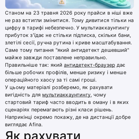
Станом на 23 травня 2026 року прайси в ніші вже
не раз встигли змінитися. Тому дивитися тільки на
цифру в тарифі небезпечно. У мультиаккаунтингу
прибуток з'їдає не стільки підписка, скільки бани,
злетілі сесії, ручна рутина і криве масштабування.
Саме тому питання "який антидетект дешевший"
майже завжди поставлене неправильно.
Правильніше так: який
антидетект-браузер
дає
більше робочих профілів, менше ризику і менше
операційного хаосу за ті самі гроші.
У цьому матеріалі розберемо, як рахувати
вигідність для
мультиаккаунтингу
, чому
стартовий тариф часто вводить в оману і в яких
сценаріях перемагають різні класи рішень.
Наприкінці окремо покажу, де на дистанції добре
виглядає Afina.
Як рахувати