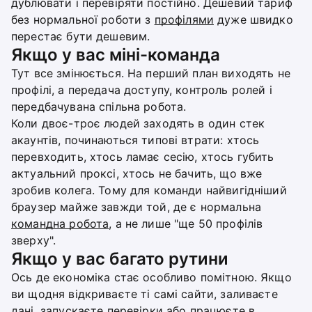
дублювати і перевіряти постійно. Дешевий тариф
без нормальної роботи з
профілями
дуже швидко
перестає бути дешевим.
Якщо у вас міні-команда
Тут все змінюється. На перший план виходять не
профілі, а передача доступу, контроль ролей і
передбачувана спільна робота.
Коли двоє-троє людей заходять в один стек
акаунтів, починаються типові втрати: хтось
перевходить, хтось ламає сесію, хтось губить
актуальний проксі, хтось не бачить, що вже
зробив колега. Тому для команди найвигідніший
браузер майже завжди той, де є нормальна
командна робота
, а не лише "ще 50 профілів
зверху".
Якщо у вас багато рутини
Ось де економіка стає особливо помітною. Якщо
ви щодня відкриваєте ті самі сайти, заливаєте
дані, запускаєте перевірки або працюєте в