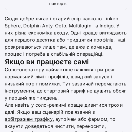
повторів
Сюди добре лягає і старий спір навколо Linken
Sphere, Dolphin Anty, Octo, Multilogin та Indigo. У
них різна економіка входу. Одні краще виглядають
для першого десятка або тридцятки профілів. Інші
розкриваються лише там, де вже є команда,
процес і потреба в стабільній операційці.
Якщо ви працюєте самі
Соло-оператору найчастіше важливі три речі:
нормальний ліміт профілів, швидкий запуск і
низький поріг помилки. Тут зазвичай перемагають
інструменти, де стартовий тариф не душить обсяг
у перший же тиждень.
Але навіть у соло-режимі краще дивитися трохи
далі. Якщо ваш сценарій пов'язаний з
арбітражем трафіку
, аутрічем або фармом, то
акаунти доведеться чистити, переносити,