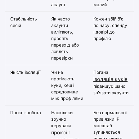
акаунт
малий
Стабільність
Як часто
Кожен збій б'є
сесій
акаунти
по часу, спенду
вилітають,
і довірі до
просять
профілю
перевхід або
ловлять
перевірки
Якість ізоляції
Чи не
Погана
протікають
ізоляція куків
куки, кеш і
підвищує шанс
середовище
зв'язати акаунти
між профілями
Проксі-робота
Наскільки
Без нормальної
зручно
прив'язки IP
керувати
масштаб
проксі
зупиняється
і
дуже швидко