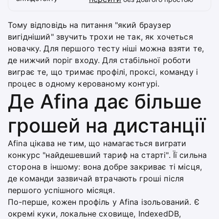
Тому відповідь на питання "який браузер
вигідніший" звучить трохи не так, як хочеться
новачку. Для першого тесту ніші можна взяти те,
де нижчий поріг входу. Для стабільної роботи
виграє те, що тримає профілі, проксі, команду і
процес в одному керованому контурі.
Де Afina дає більше
грошей на дистанції
Afina цікава не тим, що намагається виграти
конкурс "найдешевший тариф на старті". Її сильна
сторона в іншому: вона добре закриває ті місця,
де команди зазвичай втрачають гроші після
першого успішного місяця.
По-перше, кожен профіль у Afina ізольований. Є
окремі куки, локальне сховище, IndexedDB,