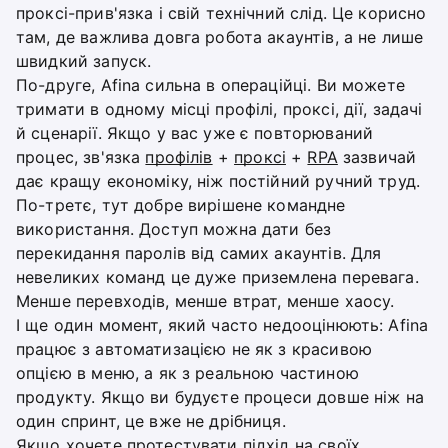
проксі-прив'язка і свій технічний слід. Це корисно
там, де важлива довга робота акаунтів, а не лише
швидкий запуск.
По-друге, Afina сильна в операційці. Ви можете
тримати в одному місці профілі, проксі, дії, задачі
й сценарії. Якщо у вас уже є повторюваний
процес, зв'язка
профілів
+
проксі
+
RPA
зазвичай
дає кращу економіку, ніж постійний ручний труд.
По-третє, тут добре вирішене командне
використання. Доступ можна дати без
перекидання паролів від самих акаунтів. Для
невеликих команд це дуже приземлена перевага.
Менше перевходів, менше втрат, менше хаосу.
І ще один момент, який часто недооцінюють: Afina
працює з автоматизацією не як з красивою
опцією в меню, а як з реальною частиною
продукту. Якщо ви будуєте процеси довше ніж на
один спринт, це вже не дрібниця.
Якщо хочете протестувати підхід на своїх