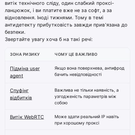
витік технічного сліду, один слабкий проксі-
ланцюжок, і ви платите вже не за софт, а за
відновлення. Іноді тижнями. Тому в темі
антидетекту прибутковість завжди прив'язана до
безпеки.
Звертайте увагу хоча б на такі речі:
ЗОНА РИЗИКУ
ЧОМУ ЦЕ ВАЖЛИВО
Підміна user
Якщо вона поверхнева, антифрод
бачить невідповідності
agent
Спуфінг
Важлива не тільки наявність, а
узгодженість параметрів між
відбитків
собою
Витік WebRTC
Може здати реальний IP навіть
при хорошому проксі