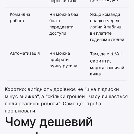
перевіряти їх
Командна
Чи можна без
Якщо команда
робота
болю
працює через
передавати
логіни й таблиці,
доступи
ви платите
годинами людей
Автоматизація
Чи можна
RPA
Там, де є
і
прибрати
скрипти
,
ручну рутину
маржа зазвичай
вища
Коротко: вигідність дорівнює не "ціна підписки
мінус знижка", а "скільки грошей і часу лишається
після реальної роботи". Саме це і треба
порівнювати.
Чому дешевий