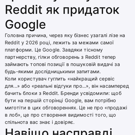
Reddit як придаток
Google
Головна причина, через яку бізнес узагалі лізе на
Reddit у 2026 році, лежить за межами самої
платформи. Це Google. Завдяки тісному
партнерству, гілки обговорень з Reddit тепер
займають топові позиції в пошуковій видачі за
будь-якими дослідницькими запитами.
Коли користувач гуглить «найкращий сервіс
для...» або «реальні відгуки про...», він насамперед
бачить блоки з Reddit. Бренди усвідомили: щоб
бути на першій сторінці Google, вам потрібно
миготіти в цих обговореннях. Це не про «продажі
в лоб», це про створення видимості того, що
спільнота вас знає і довіряє.
Навіщо насправді