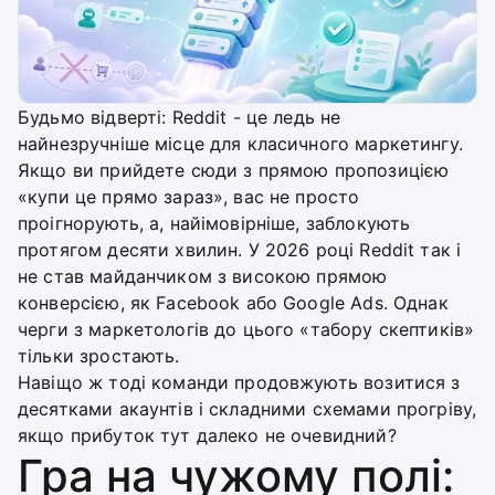
Будьмо відверті: Reddit - це ледь не
найнезручніше місце для класичного маркетингу.
Якщо ви прийдете сюди з прямою пропозицією
«купи це прямо зараз», вас не просто
проігнорують, а, найімовірніше, заблокують
протягом десяти хвилин. У 2026 році Reddit так і
не став майданчиком з високою прямою
конверсією, як Facebook або Google Ads. Однак
черги з маркетологів до цього «табору скептиків»
тільки зростають.
Навіщо ж тоді команди продовжують возитися з
десятками акаунтів і складними схемами прогріву,
якщо прибуток тут далеко не очевидний?
Гра на чужому полі: