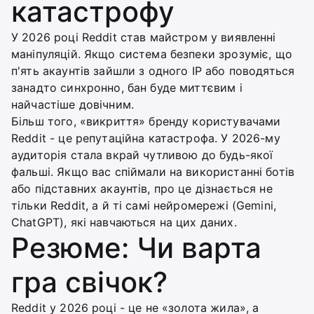
катастрофу
У 2026 році Reddit став майстром у виявленні
маніпуляцій. Якщо система безпеки зрозуміє, що
п'ять акаунтів зайшли з одного IP або поводяться
занадто синхронно, бан буде миттєвим і
найчастіше довічним.
Більш того, «викриття» бренду користувачами
Reddit - це репутаційна катастрофа. У 2026-му
аудиторія стала вкрай чутливою до будь-якої
фальші. Якщо вас спіймали на використанні ботів
або підставних акаунтів, про це дізнається не
тільки Reddit, а й ті самі нейромережі (Gemini,
ChatGPT), які навчаються на цих даних.
Резюме: Чи варта
гра свічок?
Reddit у 2026 році - це не «золота жила», а