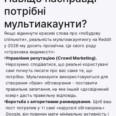
потрібні
мультиакаунти?
Якщо відкинути красиві слова про «побудову
спільноти», реальність мультиакаунтингу на Reddit
у 2026-му досить прозаїчна. Це свого роду
«страховка видимості»:
Управління репутацією (Crowd Marketing).
Нерозумно сподіватися, що реальні користувачі
самі почнуть писати про вас саме те, що
потрібно. Мультиакаунти використовуються для
створення «бази» обговорення - поставити
правильне запитання, на яке інший «досвідчений
юзер» дасть правильну відповідь.
Боротьба з алгоритмами ранжирування.
Щоб ваш
пост потрапив у ті самі «каруселі обговорень»
Google, він повинен мати мінімальну активність і