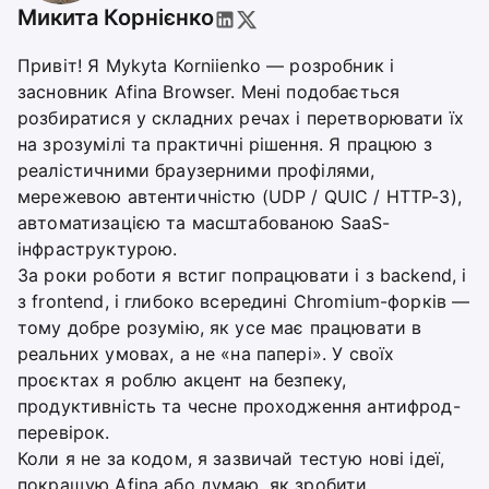
Микита Корнієнко
Привіт! Я Mykyta Korniienko — розробник і
засновник Afina Browser. Мені подобається
розбиратися у складних речах і перетворювати їх
на зрозумілі та практичні рішення. Я працюю з
реалістичними браузерними профілями,
мережевою автентичністю (UDP / QUIC / HTTP-3),
автоматизацією та масштабованою SaaS-
інфраструктурою.
За роки роботи я встиг попрацювати і з backend, і
з frontend, і глибоко всередині Chromium-форків —
тому добре розумію, як усе має працювати в
реальних умовах, а не «на папері». У своїх
проєктах я роблю акцент на безпеку,
продуктивність та чесне проходження антифрод-
перевірок.
Коли я не за кодом, я зазвичай тестую нові ідеї,
покращую Afina або думаю, як зробити