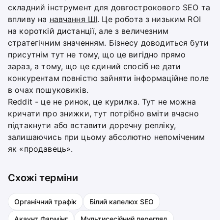
складний інструмент для довгострокового SEO та
впливу на
навчання ШІ
. Це робота з низьким ROI
на короткій дистанції, але з величезним
стратегічним значенням. Бізнесу доводиться бути
присутнім тут не тому, що це вигідно прямо
зараз, а тому, що це єдиний спосіб не дати
конкурентам повністю зайняти інформаційне поле
в очах пошуковиків.
Reddit - це не ринок, це курилка. Тут не можна
кричати про знижки, тут потрібно вміти вчасно
підтакнути або вставити доречну репліку,
залишаючись при цьому абсолютно непоміченим
як «продавець».
Схожі терміни
Органічний трафік
Білий капелюх SEO
Акаунт Фармінг
Мультисесійний перегляд