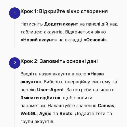
Крок 1: Відкрийте вікно створення
1
Натисніть
Додати акаунт
на панелі дій над
таблицею акаунтів. Відкриється вікно
«Новий акаунт»
на вкладці
«Основні»
.
Крок 2: Заповніть основні дані
2
Введіть назву акаунта в поле
«Назва
акаунта»
. Виберіть операційну систему та
версію
User-Agent
. За потреби натисніть
Змінити відбиток
, щоб оновити
параметри. Налаштуйте значення
Canvas
,
WebGL
,
Аудіо
та
Rects
. Додайте теги та
групи акаунтів.