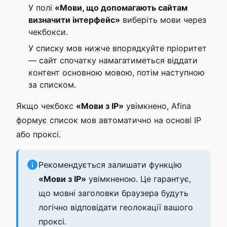
У полі
«Мови, що допомагають сайтам
визначити інтерфейс»
виберіть мови через
чекбокси.
У списку мов нижче впорядкуйте пріоритет
— сайт спочатку намагатиметься віддати
контент основною мовою, потім наступною
за списком.
Якщо чекбокс
«Мови з IP»
увімкнено, Afina
формує список мов автоматично на основі IP
або проксі.
Рекомендується залишати функцію
«Мови з IP»
увімкненою. Це гарантує,
що мовні заголовки браузера будуть
логічно відповідати геолокації вашого
проксі.