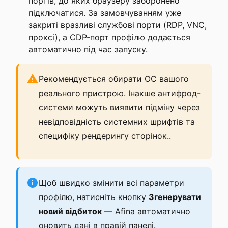
портів, до яких браузеру заборонено
підключатися. За замовчуванням уже
закриті вразливі службові порти (RDP, VNC,
проксі), а CDP-порт профілю додається
автоматично під час запуску.
Рекомендується обирати ОС вашого
реального пристрою. Інакше антифрод-
системи можуть виявити підміну через
невідповідність системних шрифтів та
специфіку рендерингу сторінок..
Щоб швидко змінити всі параметри
профілю, натисніть кнопку
Згенерувати
новий відбиток
— Afina автоматично
оновить дані в правій панелі.