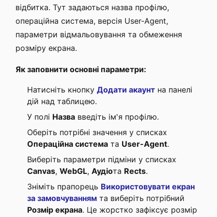
відбитка. Тут задаються назва профілю,
операційна система, версія User-Agent,
параметри відмальовування та обмеження
розміру екрана.
Як заповнити основні параметри:
Натисніть кнопку
Додати акаунт
на панелі
дій над таблицею.
У полі
Назва
введіть ім'я профілю.
Оберіть потрібні значення у списках
Операційна система
та
User-Agent
.
Виберіть параметри підміни у списках
Canvas
,
WebGL
,
Аудіо
та
Rects
.
Зніміть прапорець
Використовувати екран
за замовчуванням
та виберіть потрібний
Розмір екрана
. Це жорстко зафіксує розмір