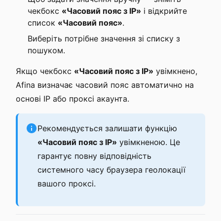
чекбокс
«Часовий пояс з IP»
і відкрийте
список
«Часовий пояс»
.
Виберіть потрібне значення зі списку з
пошуком.
Якщо чекбокс
«Часовий пояс з IP»
увімкнено,
Afina визначає часовий пояс автоматично на
основі IP або проксі акаунта.
Рекомендується залишати функцію
«Часовий пояс з IP»
увімкненою. Це
гарантує повну відповідність
системного часу браузера геолокації
вашого проксі.