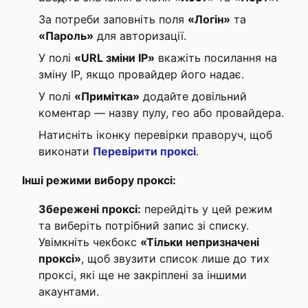
За потреби заповніть поля
«Логін»
та
«Пароль»
для авторизації.
У полі
«URL зміни IP»
вкажіть посилання на
зміну IP, якщо провайдер його надає.
У полі
«Примітка»
додайте довільний
коментар — назву пулу, гео або провайдера.
Натисніть іконку перевірки праворуч, щоб
виконати
Перевірити проксі
.
Інші режими вибору проксі:
Збережені проксі:
перейдіть у цей режим
та виберіть потрібний запис зі списку.
Увімкніть чекбокс
«Тільки непризначені
проксі»
, щоб звузити список лише до тих
проксі, які ще не закріплені за іншими
акаунтами.