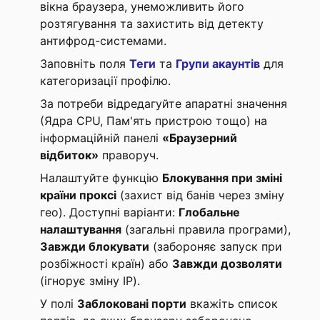
вікна браузера, унеможливить його
розтягування та захистить від детекту
антифрод-системами.
Заповніть поля
Теги
та
Групи акаунтів
для
категоризації профілю.
За потреби відредагуйте апаратні значення
(Ядра CPU, Пам'ять пристрою тощо) на
інформаційній панелі
«Браузерний
відбиток»
праворуч.
Налаштуйте функцію
Блокування при зміні
країни проксі
(захист від банів через зміну
гео). Доступні варіанти:
Глобальне
налаштування
(загальні правила програми),
Завжди блокувати
(забороняє запуск при
розбіжності країн) або
Завжди дозволяти
(ігнорує зміну IP).
У полі
Заблоковані порти
вкажіть список