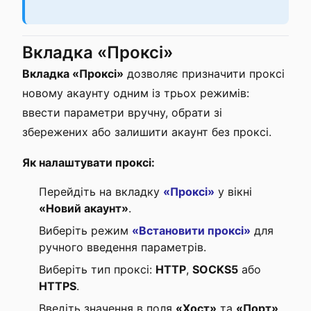
Вкладка «Проксі»
Вкладка «Проксі»
дозволяє призначити проксі
новому акаунту одним із трьох режимів:
ввести параметри вручну, обрати зі
збережених або залишити акаунт без проксі.
Як налаштувати проксі:
Перейдіть на вкладку
«Проксі»
у вікні
«Новий акаунт»
.
Виберіть режим
«Встановити проксі»
для
ручного введення параметрів.
Виберіть тип проксі:
HTTP
,
SOCKS5
або
HTTPS
.
Введіть значення в поля
«Хост»
та
«Порт»
.