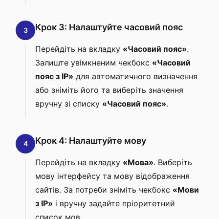
Крок 3: Налаштуйте часовий пояс
3
Перейдіть на вкладку
«Часовий пояс»
.
Залиште увімкненим чекбокс
«Часовий
пояс з IP»
для автоматичного визначення
або зніміть його та виберіть значення
вручну зі списку
«Часовий пояс»
.
Крок 4: Налаштуйте мову
4
Перейдіть на вкладку
«Мова»
. Виберіть
мову інтерфейсу та мову відображення
сайтів. За потреби зніміть чекбокс
«Мови
з IP»
і вручну задайте пріоритетний
список мов.