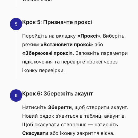
Крок 5: Призначте проксі
5
Перейдіть на вкладку
«Проксі»
. Виберіть
режим
«Встановити проксі»
або
«Збережені проксі»
. Заповніть параметри
підключення та перевірте проксі через
іконку перевірки.
Крок 6: Збережіть акаунт
6
Натисніть
Зберегти
, щоб створити акаунт.
Новий рядок з’явиться в таблиці акаунтів.
Щоб скасувати створення — натисніть
Скасувати
або іконку закриття вікна.