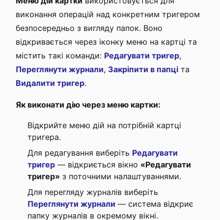
Меню дій картки
використовується для
виконання операцій над конкретним тригером
безпосередньо з вигляду папок. Воно
відкривається через іконку меню на картці та
містить такі команди:
Редагувати тригер
,
Переглянути журнали
,
Закріпити в папці
та
Видалити тригер
.
Як виконати дію через меню картки:
Відкрийте меню дій на потрібній картці
тригера.
Для редагування виберіть
Редагувати
тригер
— відкриється вікно
«Редагувати
тригер»
з поточними налаштуваннями.
Для перегляду журналів виберіть
Переглянути журнали
— система відкриє
папку журналів в окремому вікні.