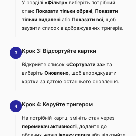
У розділі
«Фільтр»
виберіть потрібний
стан:
Показати тільки обрані
,
Показати
тільки видалені
або
Показати всі
, щоб
звузити список відображуваних тригерів.
Крок 3: Відсортуйте картки
3
Відкрийте список
«Сортувати за»
та
виберіть
Оновлено
, щоб впорядкувати
картки за датою останнього оновлення.
Крок 4: Керуйте тригером
4
На потрібній картці змініть стан через
перемикач активності
, додайте до
обраних через
іконку серця
або відкрийте