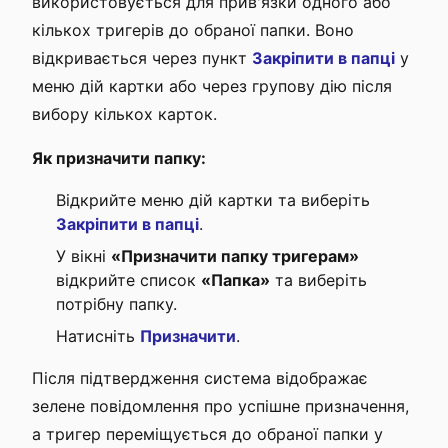
використовується для прив'язки одного або
кількох тригерів до обраної папки. Воно
відкривається через пункт
Закріпити в папці
у
меню дій картки або через групову дію після
вибору кількох карток.
Як призначити папку:
Відкрийте меню дій картки та виберіть
Закріпити в папці
.
У вікні
«Призначити папку тригерам»
відкрийте список
«Папка»
та виберіть
потрібну папку.
Натисніть
Призначити
.
Після підтвердження система відображає
зелене повідомлення про успішне призначення,
а тригер переміщується до обраної папки у