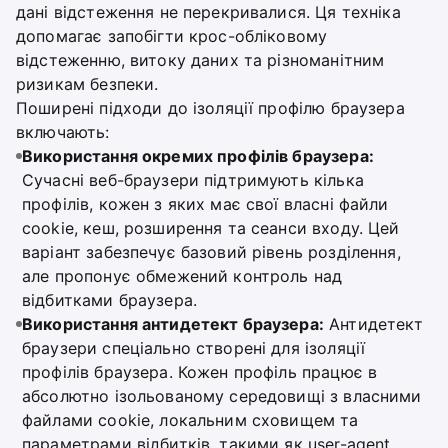
дані відстеження не перекривалися. Ця техніка
допомагає запобігти крос-обліковому
відстеженню, витоку даних та різноманітним
ризикам безпеки.
Поширені підходи до ізоляції профілю браузера
включають:
Використання окремих профілів браузера:
Сучасні веб-браузери підтримують кілька
профілів, кожен з яких має свої власні файли
cookie, кеш, розширення та сеанси входу. Цей
варіант забезпечує базовий рівень розділення,
але пропонує обмежений контроль над
відбитками браузера.
Використання антидетект браузера:
Антидетект
браузери спеціально створені для ізоляції
профілів браузера. Кожен профіль працює в
абсолютно ізольованому середовищі з власними
файлами cookie, локальним сховищем та
параметрами відбитків, такими як user-agent,