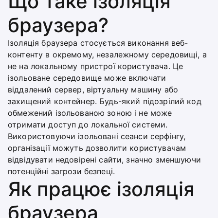
Що таке ізоляція
браузера?
Ізоляція браузера стосується виконання веб-
контенту в окремому, незалежному середовищі, а
не на локальному пристрої користувача. Це
ізольоване середовище може включати
віддалений сервер, віртуальну машину або
захищений контейнер. Будь-який підозрілий код
обмежений ізольованою зоною і не може
отримати доступ до локальної системи.
Використовуючи ізольовані сеанси серфінгу,
організації можуть дозволити користувачам
відвідувати недовірені сайти, значно зменшуючи
потенційні загрози безпеці.
Як працює ізоляція
браузера