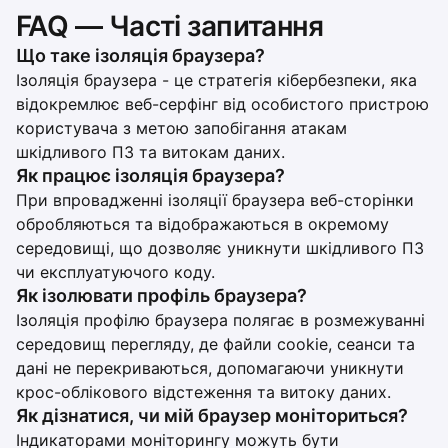
FAQ — Часті запитання
Що таке ізоляція браузера?
Ізоляція браузера - це стратегія кібербезпеки, яка
відокремлює веб-серфінг від особистого пристрою
користувача з метою запобігання атакам
шкідливого ПЗ та витокам даних.
Як працює ізоляція браузера?
При впровадженні ізоляції браузера веб-сторінки
обробляються та відображаються в окремому
середовищі, що дозволяє уникнути шкідливого ПЗ
чи експлуатуючого коду.
Як ізолювати профіль браузера?
Ізоляція профілю браузера полягає в розмежуванні
середовищ перегляду, де файли cookie, сеанси та
дані не перекриваються, допомагаючи уникнути
крос-облікового відстеження та витоку даних.
Як дізнатися, чи мій браузер моніториться?
Індикаторами моніторингу можуть бути