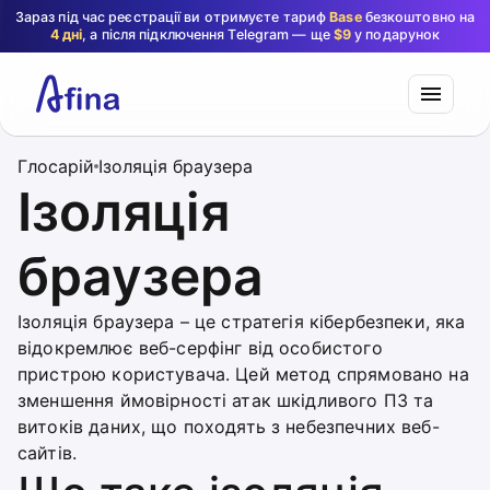
Зараз під час реєстрації ви отримуєте тариф
Base
безкоштовно на
4 дні
, а після підключення Telegram — ще
$9
у подарунок
Глосарій
Ізоляція браузера
Ізоляція
браузера
Ізоляція браузера – це стратегія кібербезпеки, яка
відокремлює веб-серфінг від особистого
пристрою користувача. Цей метод спрямовано на
зменшення ймовірності атак шкідливого ПЗ та
витоків даних, що походять з небезпечних веб-
сайтів.