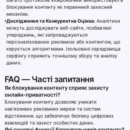
Багато протоколів кібербезпеки використовують
блокування контенту як первинний захисний
механізм.
Дослідження та Конкурентна Оцінка:
Аналітики
можуть досліджувати веб-сайти, позбавлені
упереджень, які запроваджуються
персоналізованою рекламою або контентом, що
керується алгоритмами. Ізольовані середовища
серфінгу сприяють точнішому збору та аналізу
даних.
FAQ — Часті запитання
Як блокування контенту сприяє захисту
онлайн-приватності?
Блокування контенту дозволяє уникати
нав'язливих рекламних мереж та систем
відстеження, що забезпечує безпеку цифрових
взаємодій та захист особистих даних.
Які основні функції блокувальників контенту?