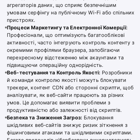
агрегаторів даних, що сприяє безпечнішим
умовам серфінгу на публічному Wi-Fi або спільних
пристроях.
Процеси Маркетингу та Електронної Комерції:
Професіонали, що оптимізують багатооблікові
активності, часто інтегрують контроль контенту з
окремими профілями браузера, запобігаючи
перехресному відстеженню між акаунтами та
підвищуючи операційну однорідність.
Веб-тестування та Контроль Якості:
Розробники
й команди контролю якості можуть блокувати
трекери, контент CDN або сторонні скрипти, щоб
аналізувати, як веб-сайти працюють за різних
умов. Це допомагає виявити проблеми з
продуктивністю або залежності від скриптів.
Безпека та Зниження Загроз:
Блокування
шкідливих веб-сайтів знижує ризик зіткнення з
фішинговими атаками та шкідливими скриптами.