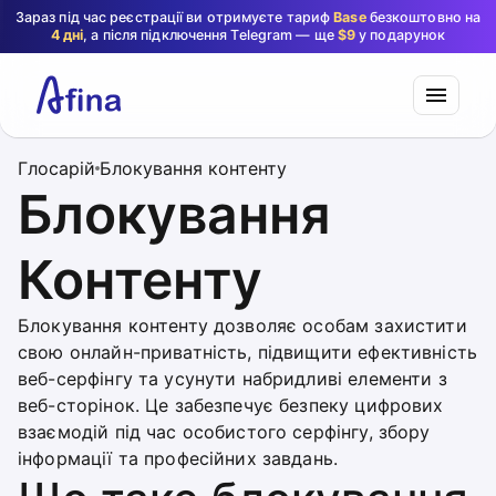
Зараз під час реєстрації ви отримуєте тариф
Base
безкоштовно на
4 дні
, а після підключення Telegram — ще
$9
у подарунок
Глосарій
Блокування контенту
Блокування
Контенту
Блокування контенту дозволяє особам захистити
свою онлайн-приватність, підвищити ефективність
веб-серфінгу та усунути набридливі елементи з
веб-сторінок. Це забезпечує безпеку цифрових
взаємодій під час особистого серфінгу, збору
інформації та професійних завдань.