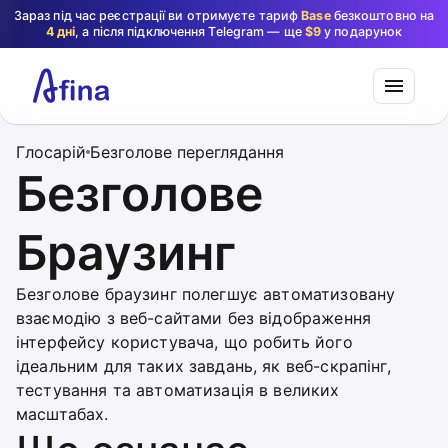
Зараз під час реєстрації ви отримуєте тариф
Base
безкоштовно на
4 дні
, а після підключення Telegram — ще
$9
у подарунок
Глосарій
Безголове переглядання
Безголове
Браузинг
Безголове браузинг полегшує автоматизовану
взаємодію з веб-сайтами без відображення
інтерфейсу користувача, що робить його
ідеальним для таких завдань, як веб-скрапінг,
тестування та автоматизація в великих
масштабах.