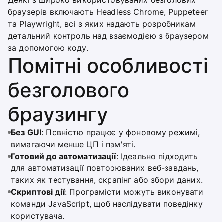
Деякі з широко використовуваних безголових
браузерів включають Headless Chrome, Puppeteer
та Playwright, всі з яких надають розробникам
детальний контроль над взаємодією з браузером
за допомогою коду.
Помітні особливості
безголового
браузингу
Без GUI
: Повністю працює у фоновому режимі,
вимагаючи менше ЦП і пам'яті.
Готовий до автоматизації
: Ідеально підходить
для автоматизації повторюваних веб-завдань,
таких як тестування, скрапінг або збори даних.
Скриптові дії
: Програмісти можуть виконувати
команди JavaScript, щоб наслідувати поведінку
користувача.