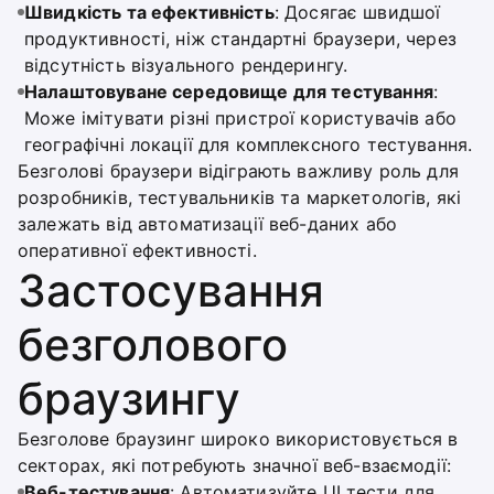
Швидкість та ефективність
: Досягає швидшої
продуктивності, ніж стандартні браузери, через
відсутність візуального рендерингу.
Налаштовуване середовище для тестування
:
Може імітувати різні пристрої користувачів або
географічні локації для комплексного тестування.
Безголові браузери відіграють важливу роль для
розробників, тестувальників та маркетологів, які
залежать від автоматизації веб-даних або
оперативної ефективності.
Застосування
безголового
браузингу
Безголове браузинг широко використовується в
секторах, які потребують значної веб-взаємодії:
Веб-тестування
: Автоматизуйте UI тести для