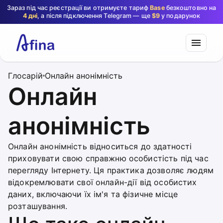
Зараз під час реєстрації ви отримуєте тариф
Base
безкоштовно на
4 дні
, а після підключення Telegram — ще
$9
у подарунок
Глосарій
Онлайн анонімність
Онлайн
анонімність
Онлайн анонімність відноситься до здатності
приховувати свою справжню особистість під час
перегляду Інтернету. Ця практика дозволяє людям
відокремлювати свої онлайн-дії від особистих
даних, включаючи їх ім'я та фізичне місце
розташування.