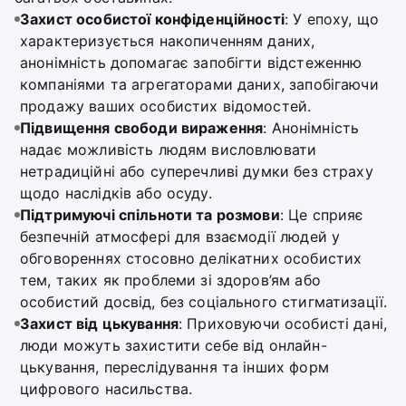
Захист особистої конфіденційності
: У епоху, що
характеризується накопиченням даних,
анонімність допомагає запобігти відстеженню
компаніями та агрегаторами даних, запобігаючи
продажу ваших особистих відомостей.
Підвищення свободи вираження
: Анонімність
надає можливість людям висловлювати
нетрадиційні або суперечливі думки без страху
щодо наслідків або осуду.
Підтримуючі спільноти та розмови
: Це сприяє
безпечній атмосфері для взаємодії людей у
обговореннях стосовно делікатних особистих
тем, таких як проблеми зі здоров’ям або
особистий досвід, без соціального стигматизації.
Захист від цькування
: Приховуючи особисті дані,
люди можуть захистити себе від онлайн-
цькування, переслідування та інших форм
цифрового насильства.