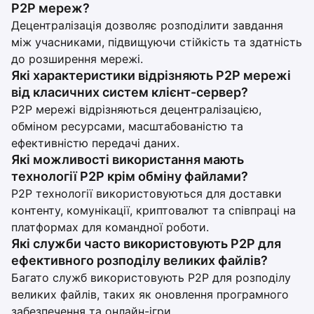
P2P мереж?
Децентралізація дозволяє розподілити завдання
між учасниками, підвищуючи стійкість та здатність
до розширення мережі.
Які характеристики відрізняють P2P мережі
від класичних систем клієнт-сервер?
P2P мережі відрізняються децентралізацією,
обміном ресурсами, масштабованістю та
ефективністю передачі даних.
Які можливості використання мають
технології P2P крім обміну файлами?
P2P технології використовуються для доставки
контенту, комунікації, криптовалют та співпраці на
платформах для командної роботи.
Які служби часто використовують P2P для
ефективного розподілу великих файлів?
Багато служб використовують P2P для розподілу
великих файлів, таких як оновлення програмного
забезпечення та онлайн-ігри.