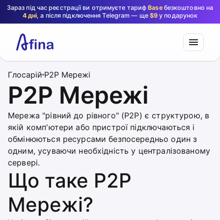
Зараз під час реєстрації ви отримуєте тариф
Base
безкоштовно на
4 дні
, а після підключення Telegram — ще
$9
у подарунок
Глосарій
P2P Мережі
P2P Мережі
Мережа "рівний до рівного" (P2P) є структурою, в
якій комп'ютери або пристрої підключаються і
обмінюються ресурсами безпосередньо один з
одним, усуваючи необхідність у централізованому
сервері.
Що таке P2P
Мережі?