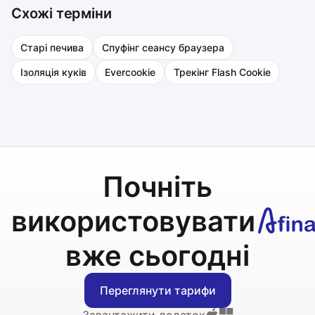
Схожі терміни
Старі печива
Спуфінг сеансу браузера
Ізоляція куків
Evercookie
Трекінг Flash Cookie
Почніть
використовувати
вже сьогодні
Переглянути тарифи