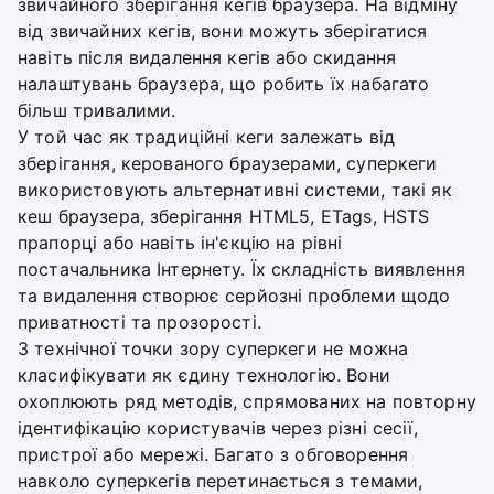
звичайного зберігання кегів браузера. На відміну
від звичайних кегів, вони можуть зберігатися
навіть після видалення кегів або скидання
налаштувань браузера, що робить їх набагато
більш тривалими.
У той час як традиційні кеги залежать від
зберігання, керованого браузерами, суперкеги
використовують альтернативні системи, такі як
кеш браузера, зберігання HTML5, ETags, HSTS
прапорці або навіть ін'єкцію на рівні
постачальника Інтернету. Їх складність виявлення
та видалення створює серйозні проблеми щодо
приватності та прозорості.
З технічної точки зору суперкеги не можна
класифікувати як єдину технологію. Вони
охоплюють ряд методів, спрямованих на повторну
ідентифікацію користувачів через різні сесії,
пристрої або мережі. Багато з обговорення
навколо суперкегів перетинається з темами,