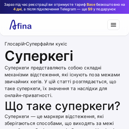
Зараз під час реєстрації ви отримуєте тариф
Base
безкоштовно на
4 дні
, а після підключення Telegram — ще
$9
у подарунок
Глосарій
Суперфайли кукіс
Суперкегі
Суперкеги представляють собою складні
механізми відстеження, які існують поза межами
звичайних кегів. У цій статті розглядається, що
таке суперкеги, їх значення та наслідки для
онлайн-приватності.
Що таке суперкеги?
Суперкеги — це маркери відстеження, які
зберігаються способами, що виходять за межі