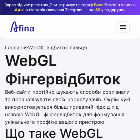
Зараз під час реєстрації ви отримуєте тариф
Base
безкоштовно на
4 дні
, а після підключення Telegram — ще
$9
у подарунок
Глосарій
WebGL відбиток пальця
WebGL
Фінгервідбиток
Веб-сайти постійно шукають способи розпізнати
та проаналізувати своїх користувачів. Окрім кукі,
використовується більш тривалий підхід під
назвою WebGL фінгервідбиток для формування
унікального профілю вашого пристрою.
Що таке WebGL