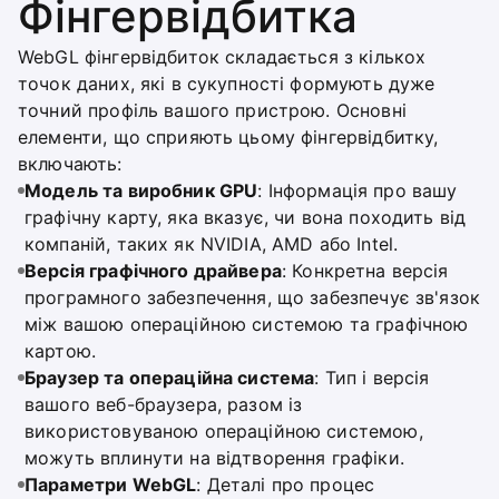
Фінгервідбитка
WebGL фінгервідбиток складається з кількох
точок даних, які в сукупності формують дуже
точний профіль вашого пристрою. Основні
елементи, що сприяють цьому фінгервідбитку,
включають:
Модель та виробник GPU
: Інформація про вашу
графічну карту, яка вказує, чи вона походить від
компаній, таких як NVIDIA, AMD або Intel.
Версія графічного драйвера
: Конкретна версія
програмного забезпечення, що забезпечує зв'язок
між вашою операційною системою та графічною
картою.
Браузер та операційна система
: Тип і версія
вашого веб-браузера, разом із
використовуваною операційною системою,
можуть вплинути на відтворення графіки.
Параметри WebGL
: Деталі про процес