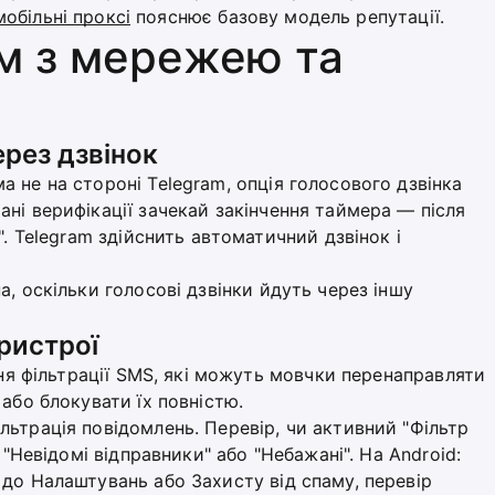
мобільні проксі
пояснює базову модель репутації.
м з мережею та
рез дзвінок
 не на стороні Telegram, опція голосового дзвінка
ні верифікації зачекай закінчення таймера — після
". Telegram здійснить автоматичний дзвінок і
, оскільки голосові дзвінки йдуть через іншу
ристрої
ння фільтрації SMS, які можуть мовчки перенаправляти
або блокувати їх повністю.
ьтрація повідомлень. Перевір, чи активний "Фільтр
 "Невідомі відправники" або "Небажані". На Android:
до Налаштувань або Захисту від спаму, перевір