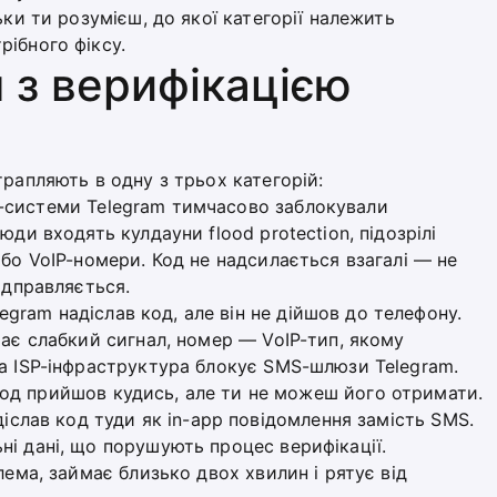
ьки ти розумієш, до якої категорії належить
ібного фіксу.
 з верифікацією
рапляють в одну з трьох категорій:
системи Telegram тимчасово заблокували
юди входять кулдауни flood protection, підозрілі
або VoIP-номери. Код не надсилається взагалі — не
ідправляється.
egram надіслав код, але він не дійшов до телефону.
має слабкий сигнал, номер — VoIP-тип, якому
на ISP-інфраструктура блокує SMS-шлюзи Telegram.
д прийшов кудись, але ти не можеш його отримати.
діслав код туди як in-app повідомлення замість SMS.
і дані, що порушують процес верифікації.
лема, займає близько двох хвилин і рятує від