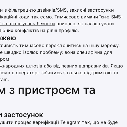
и з фільтрацією дзвінків/SMS, захисні застосунки
каційні коди так само. Тимчасово вимкни їхню SMS-
ї з налаштувань безпеки
описано, як налаштувати
ібних конфліктів на рівні профілю.
режею
жливість тимчасово переключитись на іншу мережу,
Це швидко ізолює проблему: вона специфічна для
ером.
жнародних шлюзів або від певних відправників. Якщо
ема в операторі: зв'яжись з їхньою підтримкою та
ram.
м з пристроєм та
и застосунок
ушити процес верифікації Telegram так, що не буде