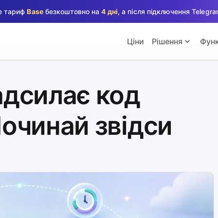
те тариф
Base
безкоштовно на
4 дні
, а після підключення Teleg
Ціни
Рішення
Функ
адсилає код
Починай звідси