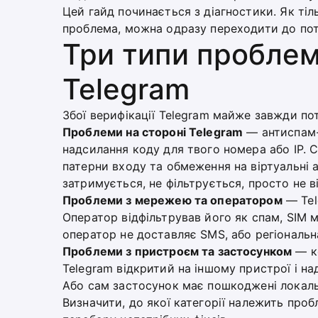
Цей гайд починається з діагностики. Як тіл
проблема, можна одразу переходити до потр
Три типи проблем
Telegram
Збої верифікації Telegram майже завжди пот
Проблеми на стороні Telegram
— антиспам-
надсилання коду для твого номера або IP. С
патерни входу та обмеження на віртуальні 
затримується, не фільтрується, просто не в
Проблеми з мережею та оператором
— Tel
Оператор відфільтрував його як спам, SIM 
оператор не доставляє SMS, або регіональ
Проблеми з пристроєм та застосунком
— ко
Telegram відкритий на іншому пристрої і на
Або сам застосунок має пошкоджені локальн
Визначити, до якої категорії належить проб