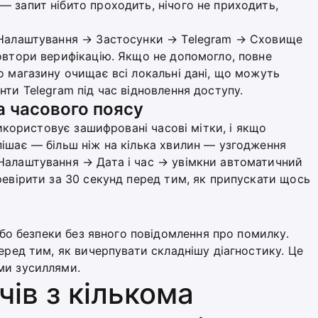
 запит нібито проходить, нічого не приходить,
: Налаштування → Застосунки → Telegram → Сховище
овтори верифікацію. Якщо не допомогло, повне
о магазину очищає всі локальні дані, що можуть
ти Telegram під час відновлення доступу.
а часового поясу
використовує зашифровані часові мітки, і якщо
ішає — більш ніж на кілька хвилин — узгодження
Налаштування → Дата і час → увімкни автоматичний
ревірити за 30 секунд перед тим, як припускати щось
 або безпеки без явного повідомлення про помилку.
еред тим, як вичерпувати складнішу діагностику. Це
ми зусиллями.
ів з кількома