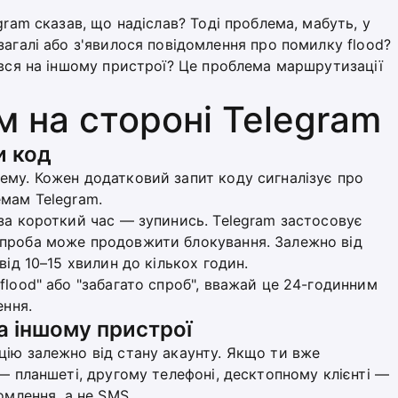
gram сказав, що надіслав? Тоді проблема, мабуть, у
загалі або з'явилося повідомлення про помилку flood?
ився на іншому пристрої? Це проблема маршрутизації
м на стороні Telegram
и код
ему. Кожен додатковий запит коду сигналізує про
емам Telegram.
за короткий час — зупинись. Telegram застосовує
спроба може продовжити блокування. Залежно від
від 10–15 хвилин до кількох годин.
flood" або "забагато спроб", вважай це 24-годинним
ення.
а іншому пристрої
цію залежно від стану акаунту. Якщо ти вже
 — планшеті, другому телефоні, десктопному клієнті —
омлення, а не SMS.