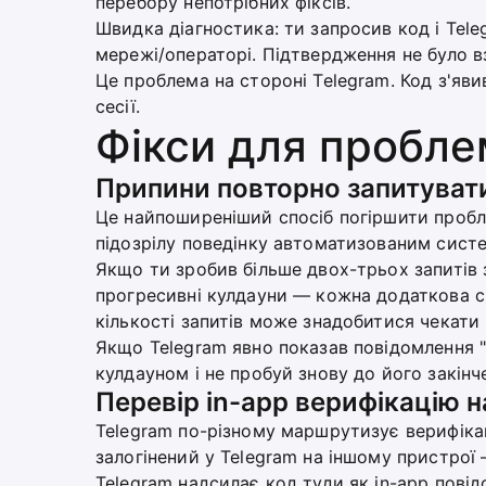
перебору непотрібних фіксів.
Швидка діагностика: ти запросив код і Tele
мережі/операторі. Підтвердження не було в
Це проблема на стороні Telegram. Код з'яв
сесії.
Фікси для пробле
Припини повторно запитуват
Це найпоширеніший спосіб погіршити пробл
підозрілу поведінку автоматизованим сист
Якщо ти зробив більше двох-трьох запитів 
прогресивні кулдауни — кожна додаткова 
кількості запитів може знадобитися чекати 
Якщо Telegram явно показав повідомлення "
кулдауном і не пробуй знову до його закінч
Перевір in-app верифікацію н
Telegram по-різному маршрутизує верифіка
залогінений у Telegram на іншому пристрої
Telegram надсилає код туди як in-app повід