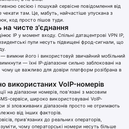
тивною сесією і пошукай сервісне повідомлення від
 чекати там. Це, мабуть, найчастіше упускана з
люк, код просто пішов туди.
на чисте з'єднання
нює IP у момент входу. Спільні датацентрові VPN IP,
резидентські пули несуть підвищені фрод-сигнали, що
ду.
 — вимкни його і використовуй звичайний мобільний
имкнути — їхні IP-діапазони сильно заблоковані на
 і чому це важливо для довіри платформ розібрана в
но використаних VoIP-номерів
ії на діапазони номерів, пов'язані з масовим
SMS-сервіси, широко використовувані VoIP-
ри зі зловживаних діапазонів просто не отримають
лежно від інших факторів.
вісів, прив'язаних до реальних операторів,
зуміти, чому операторські номери несуть більше