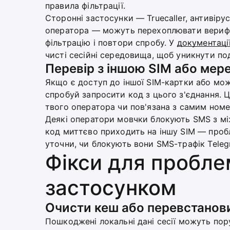
правила фільтрації.
Сторонні застосунки — Truecaller, антивірус
оператора — можуть перехоплювати верифі
фільтрацію і повтори спробу. У
документаці
чисті сесійні середовища, щоб уникнути под
Перевір з іншою SIM або ме
Якщо є доступ до іншої SIM-картки або мо
спробуй запросити код з цього з'єднання. 
твого оператора чи пов'язана з самим ном
Деякі оператори мовчки блокують SMS з мі
код миттєво приходить на іншу SIM — пробл
уточни, чи блокують вони SMS-трафік Teleg
Фікси для пробле
застосунком
Очисти кеш або перевстанов
Пошкоджені локальні дані сесії можуть пор