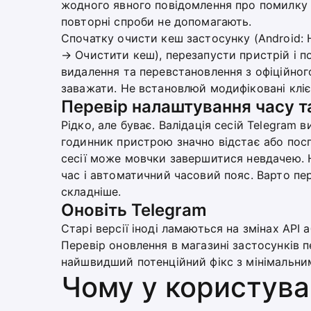
жодного явного повідомлення про помилку —
повторні спроби не допомагають.
Спочатку очисти кеш застосунку (Android
→ Очистити кеш), перезапусти пристрій і п
видалення та перевстановлення з офіційног
заважати. Не встановлюй модифіковані клієн
Перевір налаштування часу т
Рідко, але буває. Валідація сесій Telegram 
годинник пристрою значно відстає або посп
сесії може мовчки завершитися невдачею. 
час і автоматичний часовий пояс. Варто пе
складніше.
Оновіть Telegram
Старі версії іноді ламаються на змінах API
Перевір оновлення в магазині застосунків п
найшвидший потенційний фікс з мінімальни
Чому у користувач