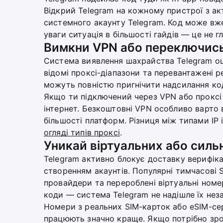
Відкрий Telegram на кожному пристрої з ак
системного акаунту Telegram. Код може вже
уваги ситуація в більшості гайдів — це не г
Вимкни VPN або переключись 
Система виявлення шахрайства Telegram оці
відомі проксі-діапазони та перевантажені 
можуть повністю пригнічити надсилання ко
Якщо ти підключений через VPN або проксі
інтернет. Безкоштовні VPN особливо варто в
більшості платформ. Різниця між типами IP
огляді типів проксі
.
Уникай віртуальних або силь
Telegram активно блокує доставку верифікац
створенням акаунтів. Популярні тимчасові 
провайдери та перероблені віртуальні номе
коди — система Telegram не надішле їх неза
Номери з реальних SIM-карток або eSIM-сер
працюють значно краще. Якщо потрібно зро