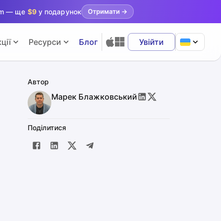
ram — ще
$9
у подарунок
Отримати
→
ції
Ресурси
Блог
Увійти
Автор
Марек Блажковський
Поділитися