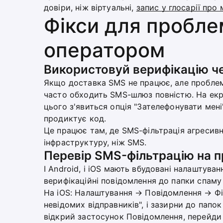
довіри, ніж віртуальні,
запис у глосарії про 
Фікси для пробле
оператором
Використовуй верифікацію че
Якщо доставка SMS не працює, але проблема
часто обходить SMS-шлюз повністю. На екра
цього з'явиться опція "Зателефонувати мені
продиктує код.
Це працює там, де SMS-фільтрація агресивна
інфраструктуру, ніж SMS.
Перевір SMS-фільтрацію на п
І Android, і iOS мають вбудовані налаштува
верифікаційні повідомлення до папки спаму 
На iOS: Налаштування → Повідомлення → Філ
невідомих відправників", і зазирни до папок
відкрий застосунок Повідомлення, перейди 