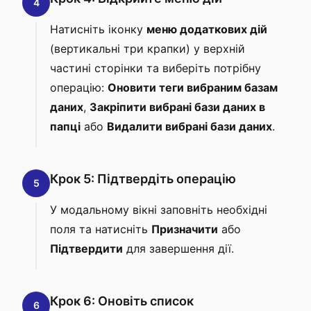
4
Натисніть іконку
меню додаткових дій
(вертикальні три крапки) у верхній
частині сторінки та виберіть потрібну
операцію:
Оновити теги вибраним базам
даних
,
Закріпити вибрані бази даних в
папці
або
Видалити вибрані бази даних
.
Крок 5: Підтвердіть операцію
5
У модальному вікні заповніть необхідні
поля та натисніть
Призначити
або
Підтвердити
для завершення дії.
Крок 6: Оновіть список
6