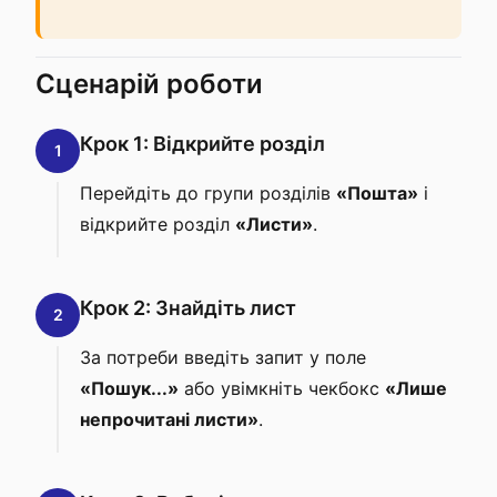
Сценарій роботи
Крок 1: Відкрийте розділ
1
Перейдіть до групи розділів
«Пошта»
і
відкрийте розділ
«Листи»
.
Крок 2: Знайдіть лист
2
За потреби введіть запит у поле
«Пошук...»
або увімкніть чекбокс
«Лише
непрочитані листи»
.