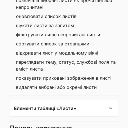
позначати вибрані листи як прочитані або
непрочитані
оновлювати список листів
шукати листи за запитом
фільтрувати лише непрочитані листи
сортувати список за стовпцями
відкривати лист у модальному вікні
переглядати тему, статус, службові поля та
вміст листа
показувати приховані зображення в листі
видаляти вибрані або окремі листи
Елементи таблиці «Листи»