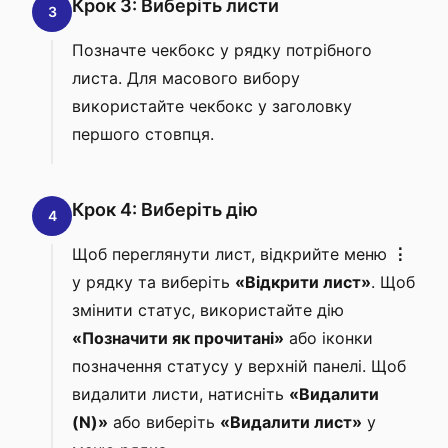
Крок 3: Виберіть листи
3
Позначте чекбокс у рядку потрібного
листа. Для масового вибору
використайте чекбокс у заголовку
першого стовпця.
Крок 4: Виберіть дію
4
Щоб переглянути лист, відкрийте меню
⋮
у рядку та виберіть
«Відкрити лист»
. Щоб
змінити статус, використайте дію
«Позначити як прочитані»
або іконки
позначення статусу у верхній панелі. Щоб
видалити листи, натисніть
«Видалити
(N)»
або виберіть
«Видалити лист»
у