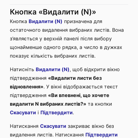
Кнопка «Видалити (N)»
Кнопка
Видалити (N)
призначена для
остаточного видалення вибраних листів. Вона
з’являється у верхній панелі після вибору
щонайменше одного рядка, а число в дужках
показує кількість вибраних листів.
Натисніть
Видалити (N)
, щоб відкрити вікно
підтвердження
«Видалити листи без
відновлення»
. У вікні відображається текст
підтвердження
«Ви впевнені, що хочете
видалити N вибраних листів?»
та кнопки
Скасувати
і
Підтвердити
.
Натискання
Скасувати
закриває вікно без
видалення листів. Натискання
Підтвердити