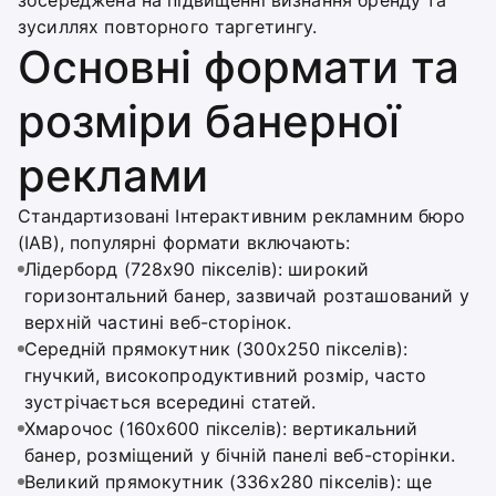
зосереджена на підвищенні визнання бренду та
зусиллях повторного таргетингу.
Основні формати та
розміри банерної
реклами
Стандартизовані Інтерактивним рекламним бюро
(IAB), популярні формати включають:
Лідерборд (728x90 пікселів): широкий
горизонтальний банер, зазвичай розташований у
верхній частині веб-сторінок.
Середній прямокутник (300x250 пікселів):
гнучкий, високопродуктивний розмір, часто
зустрічається всередині статей.
Хмарочос (160x600 пікселів): вертикальний
банер, розміщений у бічній панелі веб-сторінки.
Великий прямокутник (336x280 пікселів): ще