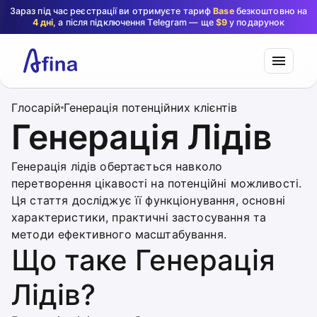
Зараз під час реєстрації ви отримуєте тариф
Base
безкоштовно на
4 дні
, а після підключення Telegram — ще
$9
у подарунок
Глосарій
Генерація потенційних клієнтів
Генерація Лідів
Генерація лідів обертається навколо
перетворення цікавості на потенційні можливості.
Ця стаття досліджує її функціонування, основні
характеристики, практичні застосування та
методи ефективного масштабування.
Що таке Генерація
Лідів?