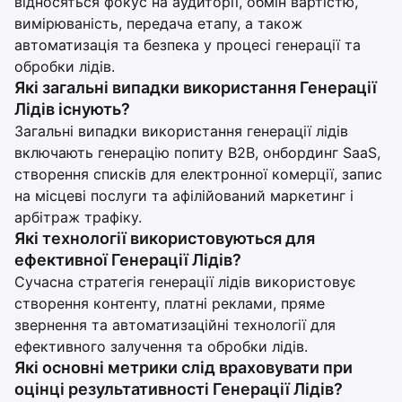
відносяться фокус на аудиторії, обмін вартістю,
вимірюваність, передача етапу, а також
автоматизація та безпека у процесі генерації та
обробки лідів.
Які загальні випадки використання Генерації
Лідів існують?
Загальні випадки використання генерації лідів
включають генерацію попиту B2B, онбординг SaaS,
створення списків для електронної комерції, запис
на місцеві послуги та афілійований маркетинг і
арбітраж трафіку.
Які технології використовуються для
ефективної Генерації Лідів?
Сучасна стратегія генерації лідів використовує
створення контенту, платні реклами, пряме
звернення та автоматизаційні технології для
ефективного залучення та обробки лідів.
Які основні метрики слід враховувати при
оцінці результативності Генерації Лідів?