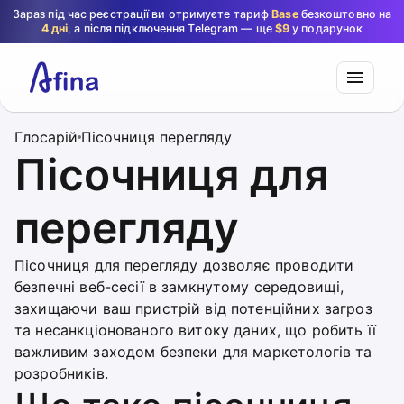
Зараз під час реєстрації ви отримуєте тариф
Base
безкоштовно на
4 дні
, а після підключення Telegram — ще
$9
у подарунок
Глосарій
Пісочниця перегляду
Пісочниця для
перегляду
Пісочниця для перегляду дозволяє проводити
безпечні веб-сесії в замкнутому середовищі,
захищаючи ваш пристрій від потенційних загроз
та несанкціонованого витоку даних, що робить її
важливим заходом безпеки для маркетологів та
розробників.