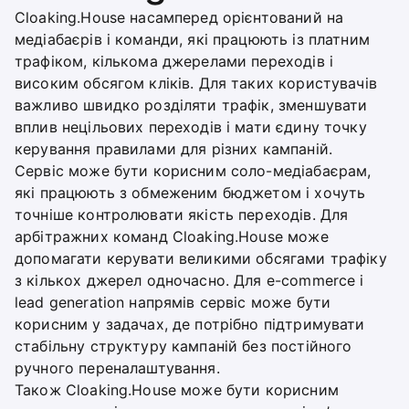
Cloaking.House насамперед орієнтований на
медіабаєрів і команди, які працюють із платним
трафіком, кількома джерелами переходів і
високим обсягом кліків. Для таких користувачів
важливо швидко розділяти трафік, зменшувати
вплив нецільових переходів і мати єдину точку
керування правилами для різних кампаній.
Сервіс може бути корисним соло-медіабаєрам,
які працюють з обмеженим бюджетом і хочуть
точніше контролювати якість переходів. Для
арбітражних команд Cloaking.House може
допомагати керувати великими обсягами трафіку
з кількох джерел одночасно. Для e-commerce і
lead generation напрямів сервіс може бути
корисним у задачах, де потрібно підтримувати
стабільну структуру кампаній без постійного
ручного переналаштування.
Також Cloaking.House може бути корисним