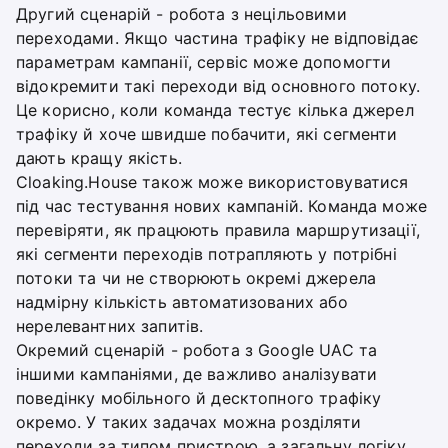
Другий сценарій - робота з нецільовими
переходами. Якщо частина трафіку не відповідає
параметрам кампанії, сервіс може допомогти
відокремити такі переходи від основного потоку.
Це корисно, коли команда тестує кілька джерел
трафіку й хоче швидше побачити, які сегменти
дають кращу якість.
Cloaking.House також може використовуватися
під час тестування нових кампаній. Команда може
перевіряти, як працюють правила маршрутизації,
які сегменти переходів потрапляють у потрібні
потоки та чи не створюють окремі джерела
надмірну кількість автоматизованих або
нерелевантних запитів.
Окремий сценарій - робота з Google UAC та
іншими кампаніями, де важливо аналізувати
поведінку мобільного й десктопного трафіку
окремо. У таких задачах можна розділяти
переходи за типом пристрою, а загальну логіку