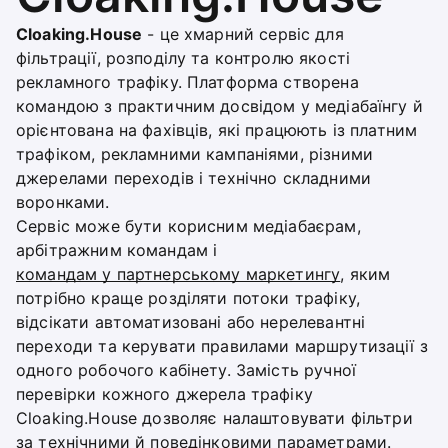
Cloaking.House
- це хмарний сервіс для
фільтрації, розподілу та контролю якості
рекламного трафіку. Платформа створена
командою з практичним досвідом у медіабаїнгу й
орієнтована на фахівців, які працюють із платним
трафіком, рекламними кампаніями, різними
джерелами переходів і технічно складними
воронками.
Сервіс може бути корисним медіабаєрам,
арбітражним командам і
командам у партнерському маркетингу
, яким
потрібно краще розділяти потоки трафіку,
відсікати автоматизовані або нерелевантні
переходи та керувати правилами маршрутизації з
одного робочого кабінету. Замість ручної
перевірки кожного джерела трафіку
Cloaking.House дозволяє налаштовувати фільтри
за технічними й поведінковими параметрами.