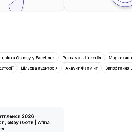
торінка бізнесу у Facebook
Реклама в Linkedin
Маркетинго
диторії
Цільова аудиторія
Акаунт Фармінг
Запобігання
етплейси 2026 —
n, eBay і боти | Afina
er