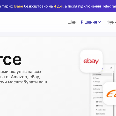
те тариф
Base
безкоштовно на
4 дні
, а після підключення Teleg
Ціни
Рішення
Функ
rce
ями акаунтів на всіх
віто, Amazon, eBay,
гаючи масштабувати ваш