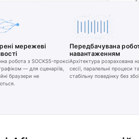
рені мережеві
Передбачувана робот
вості
навантаженням
нна робота з SOCKS5-проксі
Архітектура розрахована на
трафіком — для сценаріїв,
сесії, паралельні процеси т
йні браузери не
стабільну поведінку без збої
ються.