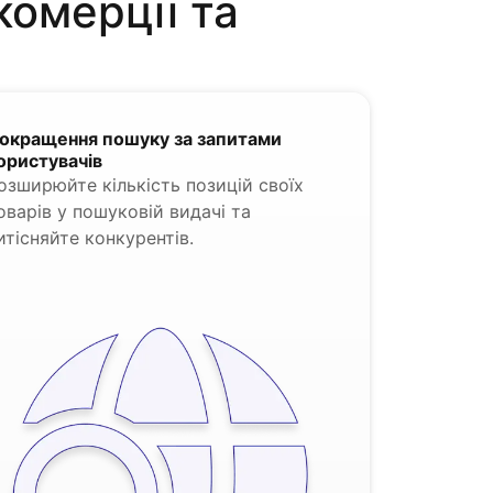
комерції та
окращення пошуку за запитами
ористувачів
озширюйте кількість позицій своїх
оварів у пошуковій видачі та
итісняйте конкурентів.