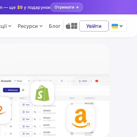
ram — ще
$9
у подарунок
Отримати
→
ції
Ресурси
Блог
Увійти