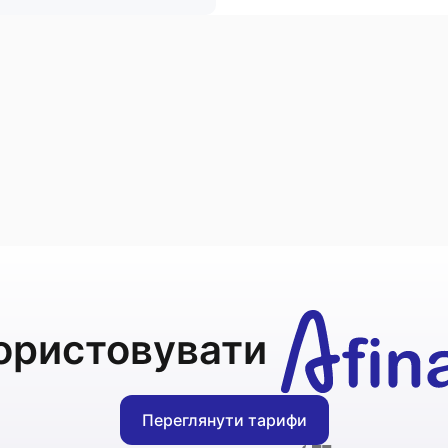
ористовувати
Переглянути тарифи