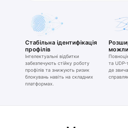
Стабільна ідентифікація
Розши
профілів
можли
Інтелектуальні відбитки
Повноці
забезпечують стійку роботу
та UDP-
профілів та знижують ризик
де звича
блокувань навіть на складних
справля
платформах.