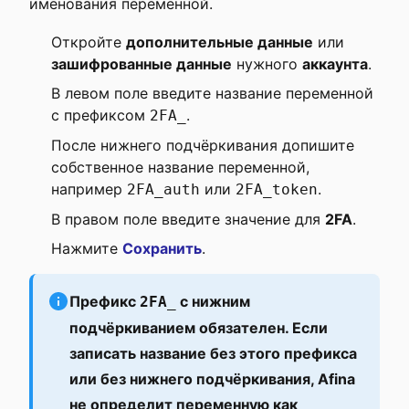
именования переменной.
Откройте
дополнительные данные
или
зашифрованные данные
нужного
аккаунта
.
В левом поле введите название переменной
с префиксом
.
2FA_
После нижнего подчёркивания допишите
собственное название переменной,
например
или
.
2FA_auth
2FA_token
В правом поле введите значение для
2FA
.
Нажмите
Сохранить
.
Префикс
с нижним
2FA_
подчёркиванием обязателен. Если
записать название без этого префикса
или без нижнего подчёркивания, Afina
не определит переменную как