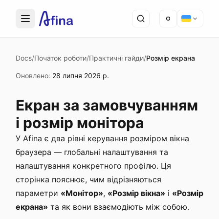
Docs
/
Початок роботи
/
Практичні гайди
/
Розмір екрана
Оновлено
:
28 липня 2026 р.
Екран за замовчуванням
і розмір монітора
У Afina є два рівні керування розміром вікна
браузера — глобальні налаштування та
налаштування конкретного профілю. Ця
сторінка пояснює, чим відрізняються
параметри
«Монітор»
,
«Розмір вікна»
і
«Розмір
екрана»
та як вони взаємодіють між собою.