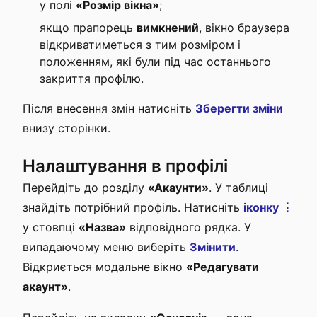
у полі
«Розмір вікна»
;
якщо прапорець
вимкнений
, вікно браузера
відкриватиметься з тим розміром і
положенням, які були під час останнього
закриття профілю.
Після внесення змін натисніть
Зберегти зміни
внизу сторінки.
Налаштування в профілі
Перейдіть до розділу
«Акаунти»
. У таблиці
знайдіть потрібний профіль. Натисніть
іконку ⋮
у стовпці
«Назва»
відповідного рядка. У
випадаючому меню виберіть
Змінити
.
Відкриється модальне вікно
«Редагувати
акаунт»
.