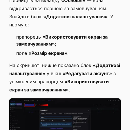
Перейдіть на вкладку
«Основні»
— вона
відкривається першою за замовчуванням.
Знайдіть блок
«Додаткові налаштування»
. У
ньому є:
прапорець
«Використовувати екран за
замовчуванням»
;
поле
«Розмір екрана»
.
На скриншоті нижче показано блок
«Додаткові
налаштування»
у вікні
«Редагувати акаунт»
з
увімкненим прапорцем
«Використовувати
екран за замовчуванням»
.