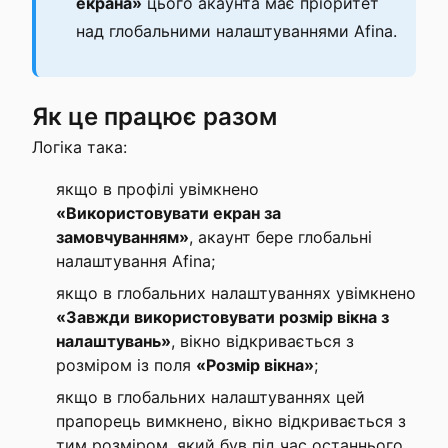
екрана»
цього акаунта має пріоритет
над глобальними налаштуваннями Afina.
Як це працює разом
Логіка така:
якщо в профілі увімкнено
«Використовувати екран за
замовчуванням»
, акаунт бере глобальні
налаштування Afina;
якщо в глобальних налаштуваннях увімкнено
«Завжди використовувати розмір вікна з
налаштувань»
, вікно відкривається з
розміром із поля
«Розмір вікна»
;
якщо в глобальних налаштуваннях цей
прапорець вимкнено, вікно відкривається з
тим розміром, який був під час останнього