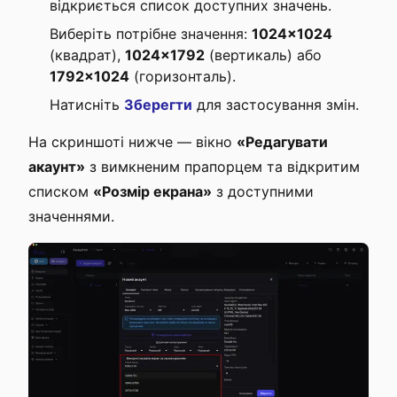
відкриється список доступних значень.
Виберіть потрібне значення:
1024×1024
(квадрат),
1024×1792
(вертикаль) або
1792×1024
(горизонталь).
Натисніть
Зберегти
для застосування змін.
На скриншоті нижче — вікно
«Редагувати
акаунт»
з вимкненим прапорцем та відкритим
списком
«Розмір екрана»
з доступними
значеннями.